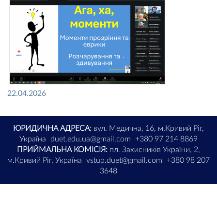
22.04.2026
ЮРИДИЧНА АДРЕСА:
вул. Медична, 16, м.Кривий Ріг,
Україна
duet.edu.ua@gmail.com
+380 97 214 8869
ПРИЙМАЛЬНА КОМІСІЯ:
пл. Захисників України, 2,
м.Кривий Ріг, Україна
vstup.duet@gmail.com
+380 98 207
3648