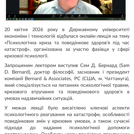
20 квітня 2026 року в Державному університеті
економіки і технологій відбулася онлайн-лекція на тему
«Психологічна криза та поведінкове здоров'я під час
катастроф», організована за участю фахівця у сфері
кризової психології.
Запрошеним лектором виступив Сем Д. Бернард (Sam
D. Bernard), доктор філософії, засновник і президент
компанії Bernard & Associates, PC (США, м. Чаттануга),
який спеціалізується на питаннях психологічної травми,
кризового втручання та поведінкового здоров’я в
умовах надзвичайних ситуацій.
У межах лекції було висвітлено ключові аспекти
психологічного реагування на катастрофи, особливості
поведінкових змін у кризових умовах, а також сучасні
підходи до надання психологічної допомоги