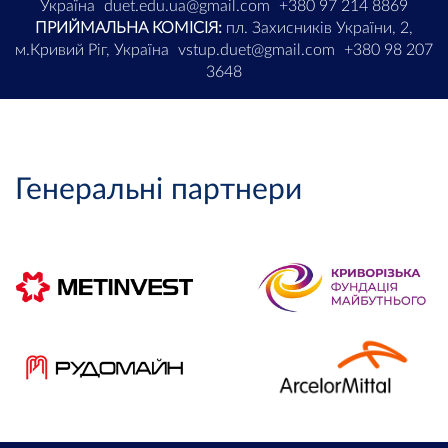
Україна
duet.edu.ua@gmail.com
+380 97 214 8869
ПРИЙМАЛЬНА КОМІСІЯ:
пл. Захисників України, 2,
м.Кривий Ріг, Україна
vstup.duet@gmail.com
+380 98 207
3648
Генеральні партнери