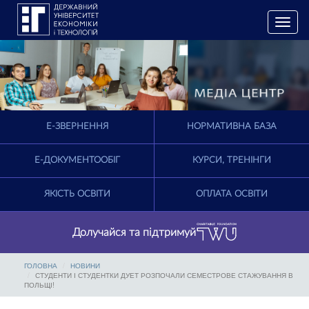
T
o
g
g
l
e
n
a
E-ЗВЕРНЕННЯ
НОРМАТИВНА БАЗА
v
i
g
Е-ДОКУМЕНТООБІГ
КУРСИ, ТРЕНІНГИ
a
t
ЯКІСТЬ ОСВІТИ
ОПЛАТА ОСВІТИ
i
o
n
Долучайся та підтримуй
ГОЛОВНА
НОВИНИ
СТУДЕНТИ І СТУДЕНТКИ ДУЕТ РОЗПОЧАЛИ СЕМЕСТРОВЕ СТАЖУВАННЯ В
ПОЛЬЩІ!