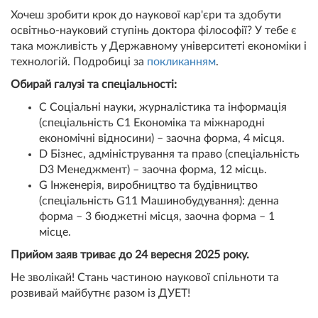
Хочеш зробити крок до наукової кар'єри та здобути
освітньо-науковий ступінь доктора філософії? У тебе є
така можливість у Державному університеті економіки і
технологій. Подробиці за
покликанням
.
Обирай галузі та спеціальності:
С Соціальні науки, журналістика та інформація
(спеціальність С1 Економіка та міжнародні
економічні відносини) – заочна форма, 4 місця.
D Бізнес, адміністрування та право (спеціальність
D3 Менеджмент) – заочна форма, 12 місць.
G Інженерія, виробництво та будівництво
(спеціальність G11 Машинобудування): денна
форма – 3 бюджетні місця, заочна форма – 1
місце.
Прийом заяв триває до 24 вересня 2025 року.
Не зволікай! Стань частиною наукової спільноти та
розвивай майбутнє разом із ДУЕТ!