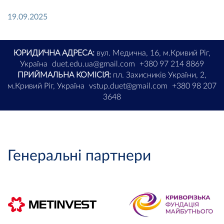
19.09.2025
ЮРИДИЧНА АДРЕСА:
вул. Медична, 16, м.Кривий Ріг,
Україна
duet.edu.ua@gmail.com
+380 97 214 8869
ПРИЙМАЛЬНА КОМІСІЯ:
пл. Захисників України, 2,
м.Кривий Ріг, Україна
vstup.duet@gmail.com
+380 98 207
3648
Генеральні партнери