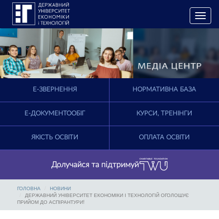
T
o
g
g
l
e
n
a
E-ЗВЕРНЕННЯ
НОРМАТИВНА БАЗА
v
i
g
Е-ДОКУМЕНТООБІГ
КУРСИ, ТРЕНІНГИ
a
t
ЯКІСТЬ ОСВІТИ
ОПЛАТА ОСВІТИ
i
o
n
Долучайся та підтримуй
ГОЛОВНА
НОВИНИ
ДЕРЖАВНИЙ УНІВЕРСИТЕТ ЕКОНОМІКИ І ТЕХНОЛОГІЙ ОГОЛОШУЄ
ПРИЙОМ ДО АСПІРАНТУРИ!