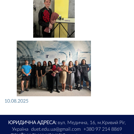
10.08.2025
ЮРИДИЧНА АДРЕСА:
вул. Медична, 16, м.Кривий Ріг,
Україна
duet.edu.ua@gmail.com
+380 97 214 8869