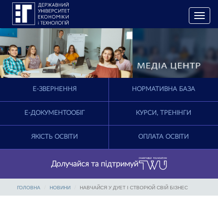
T
o
g
g
l
e
n
a
E-ЗВЕРНЕННЯ
НОРМАТИВНА БАЗА
v
i
g
Е-ДОКУМЕНТООБІГ
КУРСИ, ТРЕНІНГИ
a
t
ЯКІСТЬ ОСВІТИ
ОПЛАТА ОСВІТИ
i
o
n
Долучайся та підтримуй
ГОЛОВНА
НОВИНИ
НАВЧАЙСЯ У ДУЕТ І СТВОРЮЙ СВІЙ БІЗНЕС