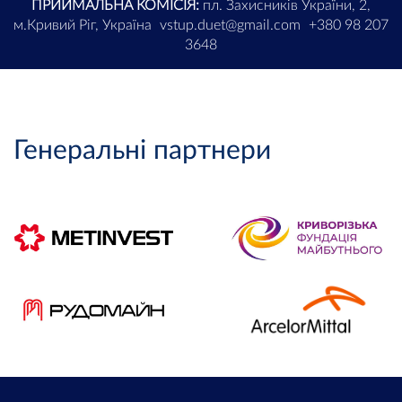
ПРИЙМАЛЬНА КОМІСІЯ:
пл. Захисників України, 2,
м.Кривий Ріг, Україна
vstup.duet@gmail.com
+380 98 207
3648
Генеральні партнери