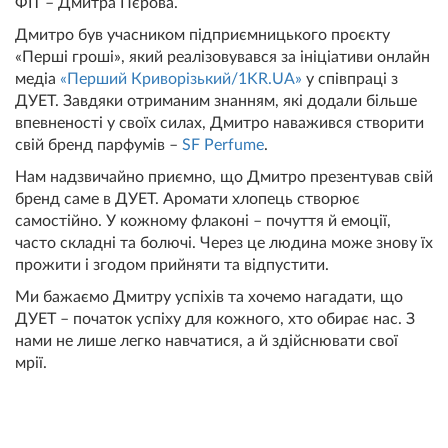
ФІТ – Дмитра Пєрова.
Дмитро був учасником підприємницького проєкту
«Перші гроші», який реалізовувався за ініціативи онлайн
медіа
«Перший Криворізький/1KR.UA»
у співпраці з
ДУЕТ. Завдяки отриманим знанням, які додали більше
впевненості у своїх силах, Дмитро наважився створити
свій бренд парфумів –
SF Perfume
.
Нам надзвичайно приємно, що Дмитро презентував свій
бренд саме в ДУЕТ. Аромати хлопець створює
самостійно. У кожному флаконі – почуття й емоції,
часто складні та болючі. Через це людина може знову їх
прожити і згодом прийняти та відпустити.
Ми бажаємо Дмитру успіхів та хочемо нагадати, що
ДУЕТ – початок успіху для кожного, хто обирає нас. З
нами не лише легко навчатися, а й здійснювати свої
мрії.