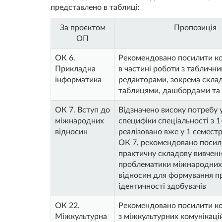
представлено в таблиці:
За проєктом
Пропозиція
ОП
ОК 6.
Рекомендовано посилити к
Прикладна
в частині роботи з табличн
інформатика
редакторами, зокрема скла
таблицями, дашбордами та 
ОК 7. Вступ до
Відзначено високу потребу 
міжнародних
специфіки спеціальності з 1
відносин
реалізовано вже у 1 семест
ОК 7, рекомендовано посил
практичну складову вивчен
проблематики міжнародних
відносин для формування п
ідентичності здобувачів
ОК 22.
Рекомендовано посилити к
Міжкультурна
з міжкультурних комунікаці