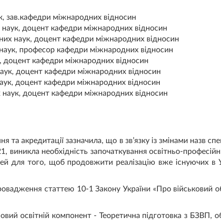
к, зав.кафедри міжнародних відносин
х наук, доцент кафедри міжнародних відносин
них наук, доцент кафедри міжнародних відносин
 наук, професор кафедри міжнародних відносин
к, доцент кафедри міжнародних відносин
наук, доцент кафедри міжнародних відносин
наук, доцент кафедри міжнародних відносин
х наук, доцент кафедри міжнародних відносин
ння та акредитації зазначила, що в зв’язку із змінами назв с
21, виникла необхідність започаткування освітньо-професій
ей для того, щоб продовжити реалізацію вже існуючих в У
овадження статтею 10-1 Закону України «Про військовий обо
овий освітній компонент - Теоретична підготовка з БЗВП, 