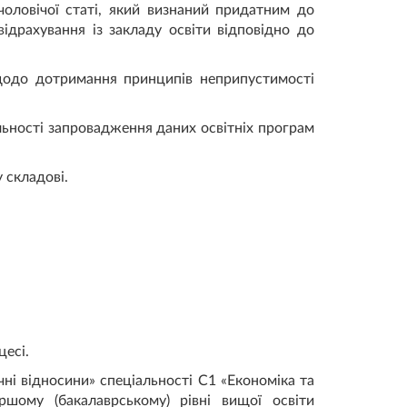
 чоловічої статі, який визнаний придатним до
ідрахування із закладу освіти відповідно до
щодо дотримання принципів неприпустимості
ьності запровадження даних освітніх програм
 складові.
цесі.
і відносини» спеціальності С1 «Економіка та
ршому (бакалаврському) рівні вищої освіти