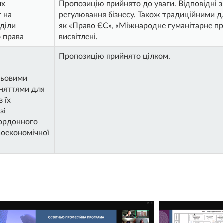
их
Пропозицію прийнято до уваги. Відповідні 
 на
регулювання бізнесу. Також традиційними дл
діли
як «Право ЄС», «Міжнародне гуманітарне прав
 права
висвітлені.
Пропозицію прийнято цілком.
стьовими
аняттями для
 їх
зі
кордонного
ньоекономічної