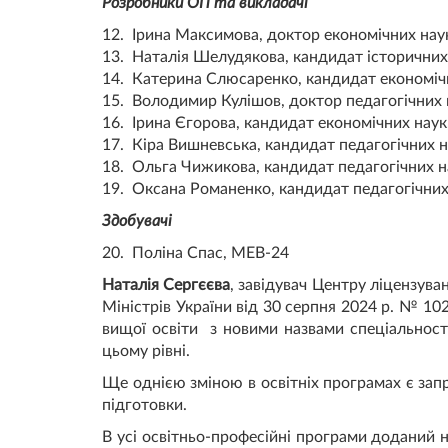
Розробники ОП та викладачі
12. Ірина Максимова, доктор економічних нау
13. Наталія Шелудякова, кандидат історични
14. Катерина Слюсаренко, кандидат економіч
15. Володимир Кулішов, доктор педагогічних
16. Ірина Єгорова, кандидат економічних нау
17. Кіра Вишневська, кандидат педагогічних 
18. Ольга Чижикова, кандидат педагогічних 
19. Оксана Романенко, кандидат педагогічни
Здобувачі
20. Поліна Спас, МЕВ-24
Наталія Сергєєва
, завідувач Центру ліцензува
Міністрів України від 30 серпня 2024 р. № 10
вищої освіти з новими назвами спеціальност
цьому рівні.
Ще однією зміною в освітніх програмах є запр
підготовки.
В усі освітньо-професійні програми доданий н