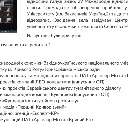
відносини галузі знань 29 Міжнародні віднос
освіти. Громадське обговорення пройшло 
Університету (пл. Захисників України,2) та ди
відеозапис. Засідання вела завідувач Цент
університету економіки і технологій Сергєєва Н
На зустрічі були присутні:
зування та акредитації.
народної економіки Західноукраїнського національного унів
тку м. Кривого Рогу» Криворізької міської ради
ору персоналу та молодіжних проєктів ПАТ «Арселор Міттал 
роєктів компанії ЛЕО-консалтинг (випускник ОП)
х проєктів Євразійського центру гуманітарного діалогу
ій міжнародної компанії Букінг.ком (випускниця ОП)
 «Фундація інституційного розвитку»
н медіа «Перший Криворізький»
ційної агенції «Експерт-КР»
омунікацій ПАТ «Арселор Міттал Кривий Ріг»