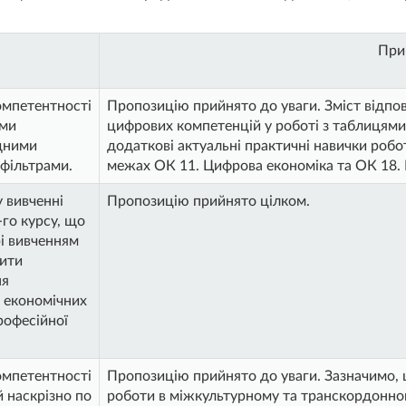
При
омпетентності
Пропозицію прийнято до уваги. Зміст відпо
ими
цифрових компетенцій у роботі з таблицям
дними
додаткові актуальні практичні навички роб
фільтрами.
межах ОК 11. Цифрова економіка та ОК 18. 
у вивченні
Пропозицію прийнято цілком.
-го курсу, що
рі вивченням
ити
ня
 економічних
рофесійної
омпетентності
Пропозицію прийнято до уваги. Зазначимо, 
й наскрізно по
роботи в міжкультурному та транскордонно