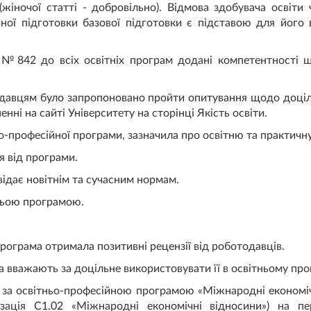
 (жіночої статті - добровільно). Відмова здобувача освіти
ної підготовки базової підготовки є підставою для його в
 №842 до всіх освітніх програм додані компетентності 
давцям було запропоновано пройти опитування щодо доціл
нні на сайті Університету на сторінці Якість освіти.
-професійної програми, зазначила про освітню та практичну
 від програми.
ідає новітнім та сучасним нормам.
ньою програмою.
рограма отримала позитивні рецензії від роботодавців.
 вважають за доцільне використовувати її в освітньому про
 за освітньо-професійною програмою «Міжнародні економічн
лізація С1.02 «Міжнародні економічні відносини») на пе