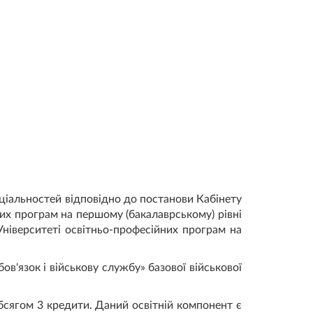
пеціальностей відповідно до постанови Кабінету
них програм на першому (бакалаврському) рівні
ніверситеті освітньо-професійних програм на
в'язок і військову службу» базової військової
обсягом 3 кредити. Даний освітній компонент є