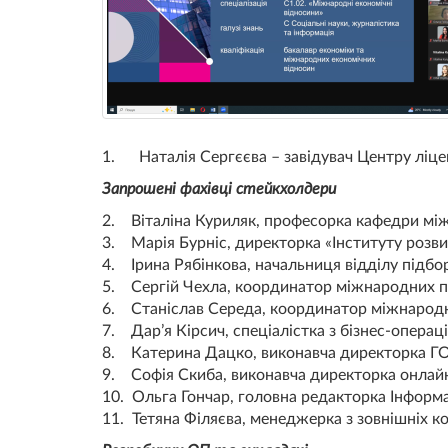
1. Наталія Сергєєва – завідувач Центру ліцен
Запрошені фахівці стейкхолдери
2. Віталіна Куриляк, професорка кафедри між
3. Марія Бурніс, директорка «Інституту розви
4. Ірина Рябінкова, начальниця відділу підб
5. Сергій Чехла, координатор міжнародних п
6. Станіслав Середа, координатор міжнародни
7. Дар’я Кірсич, спеціалістка з бізнес-операц
8. Катерина Дацко, виконавча директорка ГО
9. Софія Скиба, виконавча директорка онлай
10. Ольга Гончар, головна редакторка Інформа
11. Тетяна Філяєва, менеджерка з зовнішніх к