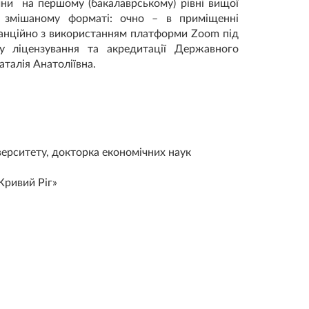
ини на першому (бакалаврському) рівні вищої
у змішаному форматі: очно – в приміщенні
станційно з використанням платформи Zoom під
ру ліцензування та акредитації Державного
аталія Анатоліївна.
ерситету, докторка економічних наук
Кривий Ріг»