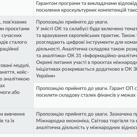
Гарантом програми та викладачами відпові
посилення кроскультурних компетенцій тако
, пов’язаних
Пропозицію прийнято до уваги.
ми проєктами
У змісті ОК та силабусі буде включено тема
м сучасних
та врахування європейських практик. Також 
ндів сталого
розглядають цифрові інструменти для коман
раційної
діяльності. Аналітична складова також роз
та аналітика» ОК 31 «Інформаційно-аналітич
Окремі питання участі в проєктах міжнародн
овані модулі,
ініціативах розкривається додатково в ОК 3
аняття, кейс-
України»
ою аналітикою
тах
Пропозицію прийнято до уваги. Гарант ОП с
моги або
посилити складову сталих фінансів у межах
ти вивчення
Пропозицію прийнято до уваги. Зазначена 
в та їх
Міжнародна економіка, Світова торгівля та 
аналітична діяльність у міжнародних віднос