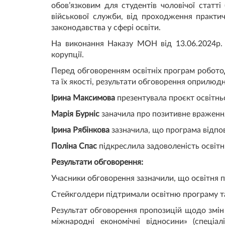
обов’язковим для студентів чоловічої статті
військової служби, від проходження практич
законодавства у сфері освіти.
На виконання Наказу МОН від 13.06.2024р.
корупції.
Перед обговоренням освітніх програм робото
та їх якості, результати обговорення оприлюдне
Ірина Максимова
презентувала проєкт освітньо
Марія Бурніс
заначила про позитивне враження
Ірина Рябінкова
зазначила, що програма відпов
Поліна Спас
підкреслила задоволеність освіт
Результати обговорення:
Учасники обговорення зазначили, що освітня п
Стейкголдери підтримали освітню програму та
Результат обговорення пропозицій щодо змін
міжнародні економічні відносини» (спеціа