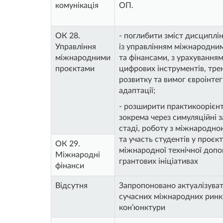
комунікація
ОП.
ОК 28.
- поглибити зміст дисциплін
Управління
із управлінням міжнародни
міжнародними
та фінансами, з урахування
проєктами
цифрових інструментів, тре
розвитку та вимог євроінтег
адаптації;
- розширити практикоорієнт
зокрема через симуляційні з
стаді, роботу з міжнародн
та участь студентів у проєк
ОК 29.
міжнародної технічної допо
Міжнародні
грантових ініціативах
фінанси
Відсутня
Запропоновано актуалізува
сучасних міжнародних ринкі
кон’юнктури