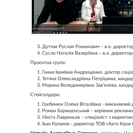
Дутчак Руслан Романович – в.о. директо
Сусло Наталія Валеріївна – в.о. директо
Проєктна група:
Ганна Іванівна Андрущенко, доктор соціол
Тетяна Олександрівна Петрішина, кандид
Марина Володимирівна Зав’ялова, кандид
Стейголдери:
Гребенюк Олена Віталіївна - виконавчий
Роман Баришенський – керівник рекламно
Нікіта Лавреньов – спеціаліст з маркетин
Іван Кулаков - директор ТОВ «Авто Крок 