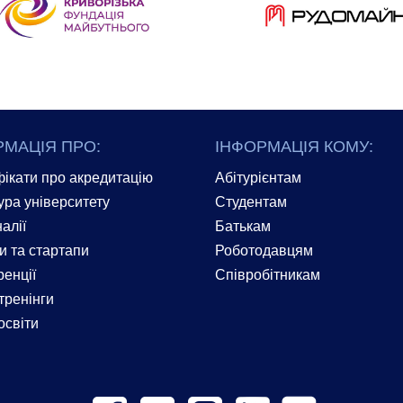
РМАЦІЯ ПРО:
ІНФОРМАЦІЯ КОМУ:
ікати про акредитацію
Абітурієнтам
ура університету
Студентам
алії
Батькам
и та стартапи
Роботодавцям
енції
Співробітникам
тренінги
освіти