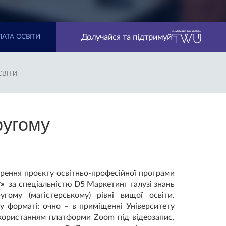
Долучайся та підтримуй
АТА ОСВІТИ
СВІТИ
ругому
орення проєкту освітньо-професійної програми
»
за спеціальністю D5 Маркетинг галузі знань
гому (магістерському) рівні вищої освіти.
 форматі: очно – в приміщенні Університету
використанням платформи Zoom під відеозапис.