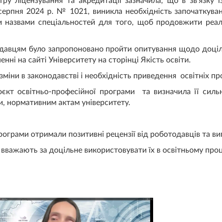
тру ліцензування та акредитації зазначила, що в зв’язку 
 серпня 2024 р. № 1021, виникла необхідність започаткув
ми назвами спеціальностей для того, щоб продовжити реалі
давцям було запропоновано пройти опитування щодо доціл
нні на сайті Університету на сторінці Якість освіти.
зміни в законодавстві і необхідність приведення освітніх п
оєкт освітньо-професійної програми та визначила її силь
и, нормативним актам університету.
рограми отримали позитивні рецензії від роботодавців та ви
вважають за доцільне використовувати їх в освітньому проц