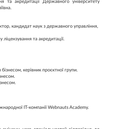
ння та акредитації Державного університету
іївна.
тор, кандидат наук з державного управління,
у ліцензування та акредитації.
 бізнесом, керівник проєктної групи.
знесом.
знесом.
жнародної IT-компанії Webnauts Academy.