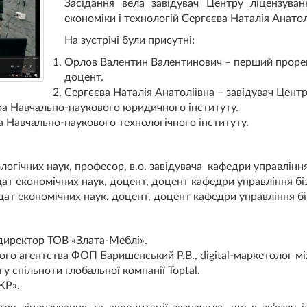
Засідання вела завідувач Центру ліцензува
економіки і технологій Сергєєва Наталія Анатол
На зустрічі були присутні:
Орлов Валентин Валентинович – перший прорек
доцент.
Сергєєва Наталія Анатоліївна – завідувач Центр
ра Навчально-наукового юридичного інституту.
ра Навчально-наукового технологічного інституту.
огічних наук, професор, в.о. завідувача кафедри управління
ат економічних наук, доцент, доцент кафедри управління бі
ат економічних наук, доцент, доцент кафедри управління бі
 директор ТОВ «Злата-Меблі».
го агентства ФОП Баришенський Р.В., digital-маркетолог мі
гу спільноти глобальної компанії Toptal.
КР».