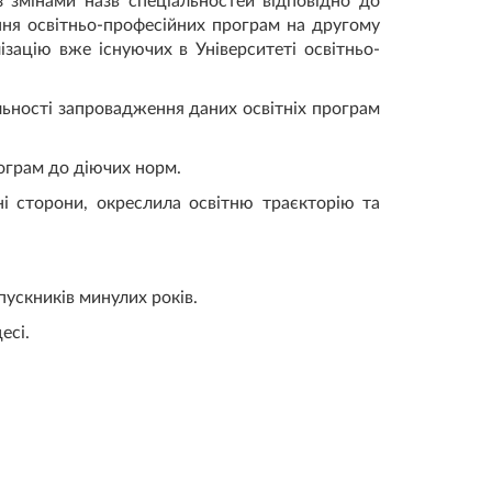
із змінами назв спеціальностей відповідно до
ання освітньо-професійних програм на другому
зацію вже існуючих в Університеті освітньо-
ьності запровадження даних освітніх програм
рограм до діючих норм.
ні сторони, окреслила освітню траєкторію та
пускників минулих років.
есі.