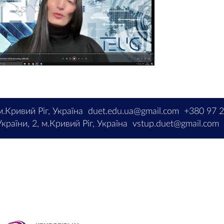
м.Кривий Ріг, Україна
duet.edu.ua@gmail.com
+380 97 
країни, 2, м.Кривий Ріг, Україна
vstup.duet@gmail.com