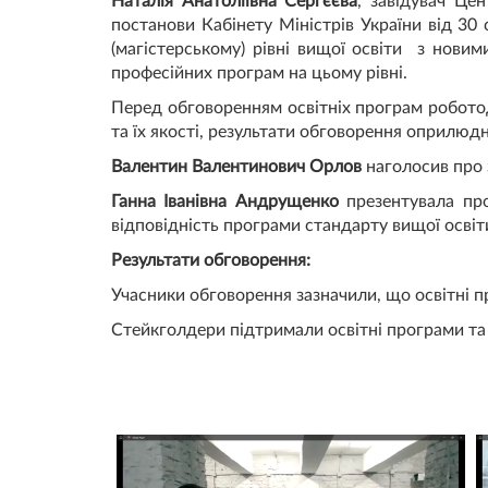
Наталія Анатоліївна Сергєєва
, завідувач Цен
постанови Кабінету Міністрів України від 30
(магістерському) рівні вищої освіти з нови
професійних програм на цьому рівні.
Перед обговоренням освітніх програм робото
та їх якості, результати обговорення оприлюдне
Валентин Валентинович Орлов
наголосив про 
Ганна Іванівна Андрущенко
презентувала пр
відповідність програми стандарту вищої освіт
Результати обговорення:
Учасники обговорення зазначили, що освітні п
Стейкголдери підтримали освітні програми та 