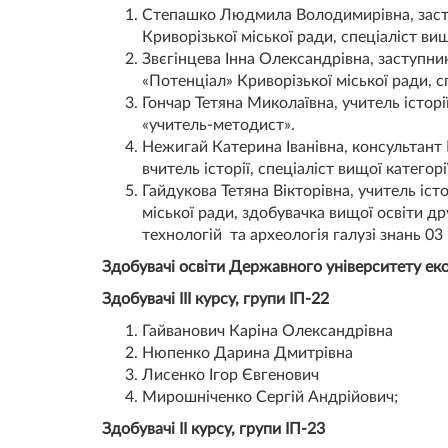
Степашко Людмила Володимирівна, заступ
Криворізької міської ради, спеціаліст вищ
Звєгінцева Інна Олександрівна, заступник
«Потенціал» Криворізької міської ради, с
Гончар Тетяна Миколаївна, учитель історії
«учитель-методист».
Нежигай Катерина Іванівна, консультант 
вчитель історії, спеціаліст вищої категор
Гайдукова Тетяна Вікторівна, учитель іст
міської ради, здобувачка вищої освіти др
технологій та археологія галузі знань 03 
Здобувачі освіти Державного університету еко
Здобувачі ІІІ курсу, групи ІП-22
Гайванович Каріна Олександрівна
Нюпенко Дарина Дмитрівна
Лисенко Ігор Євгенович
Мирошніченко Сергій Андрійович;
Здобувачі ІІ курсу, групи ІП-23