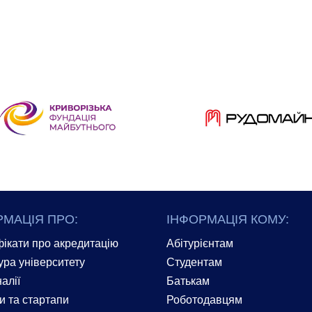
РМАЦІЯ ПРО:
ІНФОРМАЦІЯ КОМУ:
ікати про акредитацію
Абітурієнтам
ура університету
Студентам
алії
Батькам
и та стартапи
Роботодавцям