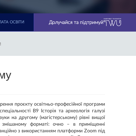
Долучайся та підтримуй
АТА ОСВІТИ
И
ому
орення проєкту освітньо-професійної програми
пеціальності В9 Історія та археологія галузі
ауки на другому (магістерському) рівні вищої
у змішаному форматі: очно – в приміщенні
станційно з використанням платформи Zoom під