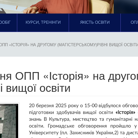
ООБІГ
КУРСИ, ТРЕНІНГИ
ЯКІСТЬ ОСВІТИ
ОПЛ
ПП «ІСТОРІЯ» НА ДРУГОМУ (МАГІСТЕРСЬКОМУ)РІВНІ ВИЩОЇ ОСВІТ
ня ОПП «Історія» на друг
і вищої освіти
20 березня 2025 року о 15-00 відбулося обгов
підготовки здобувачів вищої освіти
«Історія»
с
знань В Культура, мистецтво та гуманітарні н
освіти. Громадське обговорення пройшло 
Університету (пл. Захисників України,2) та ди