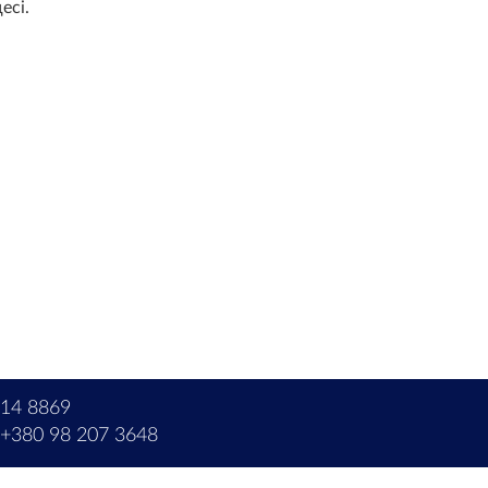
есі.
214 8869
+380 98 207 3648