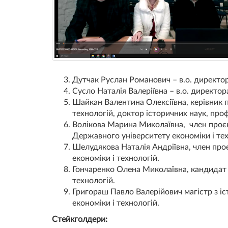
Дутчак Руслан Романович – в.о. директо
Сусло Наталія Валеріївна – в.о. директо
Шайкан Валентина Олексіївна, керівник п
технологій, доктор історичних наук, про
Волікова Марина Миколаївна, член проєк
Державного університету економіки і тех
Шелудякова Наталія Андріївна, член про
економіки і технологій.
Гончаренко Олена Миколаївна, кандидат 
технологій.
Григораш Павло Валерійович магістр з іс
економіки і технологій.
Стейкголдери: