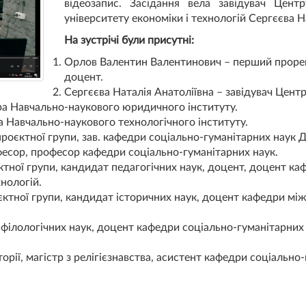
відеозапис. Засідання вела завідувач Цент
університету економіки і технологій Сергєєва Н
На зустрічі були присутні:
Орлов Валентин Валентинович – перший прорек
доцент.
Сергєєва Наталія Анатоліївна – завідувач Центр
ра Навчально-наукового юридичного інституту.
ра Навчально-наукового технологічного інституту.
роєктної групи, зав. кафедри соціально-гуманітарних наук 
фесор, професор кафедри соціально-гуманітарних наук.
тної групи, кандидат педагогічних наук, доцент, доцент ка
нологій.
єктної групи, кандидат історичних наук, доцент кафедри м
філологічних наук, доцент кафедри соціально-гуманітарних 
торії, магістр з релігієзнавства, асистент кафедри соціальн