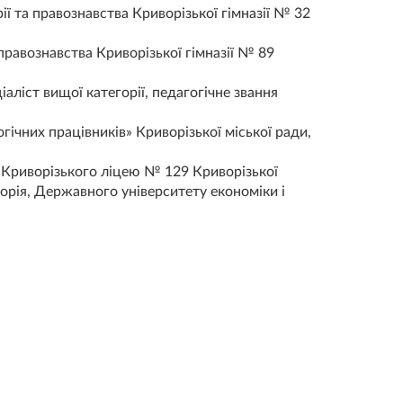
 та правознавства Криворізької гімназії № 32
 правознавства Криворізької гімназії № 89
іаліст вищої категорії, педагогічне звання
ічних працівників» Криворізької міської ради,
су Криворізького ліцею № 129 Криворізької
сторія, Державного університету економіки і