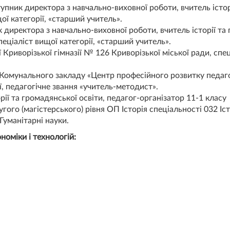
ник директора з навчально-виховної роботи, вчитель історії
ої категорії, «старший учитель».
 директора з навчально-виховної роботи, вчитель історії та
пеціаліст вищої категорії, «старший учитель».
 Криворізької гімназії № 126 Криворізької міської ради, спец
Комунального закладу «Центр професійного розвитку педагог
ії, педагогічне звання «учитель-методист».
орії та громадянської освіти, педагог-організатор 11-1 кла
угого (магістерського) рівня ОП Історія спеціальності 032 І
Гуманітарні науки.
номіки і технологій: