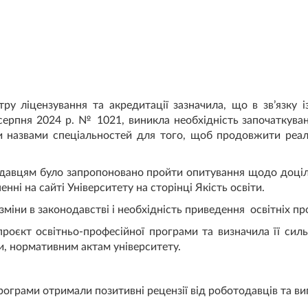
тру ліцензування та акредитації зазначила, що в зв’язку 
 серпня 2024 р. № 1021, виникла необхідність започаткув
ми назвами спеціальностей для того, щоб продовжити реалі
давцям було запропоновано пройти опитування щодо доціл
нні на сайті Університету на сторінці Якість освіти.
зміни в законодавстві і необхідність приведення освітніх п
роєкт освітньо-професійної програми та визначила її силь
и, нормативним актам університету.
рограми отримали позитивні рецензії від роботодавців та ви