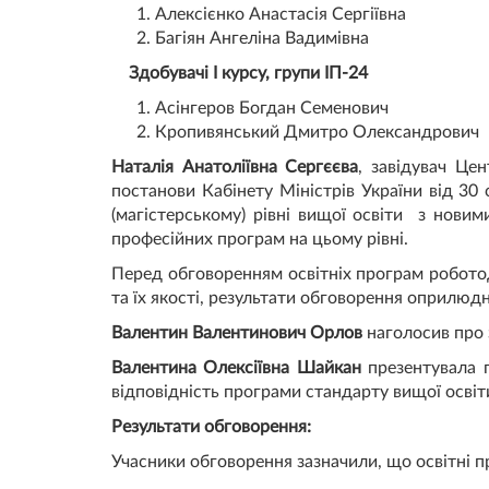
Алексієнко Анастасія Сергіївна
Багіян Ангеліна Вадимівна
Здобувачі І курсу, групи ІП-24
Асінгеров Богдан Семенович
Кропивянський Дмитро Олександрович
Наталія Анатоліївна Сергєєва
, завідувач Цен
постанови Кабінету Міністрів України від 30
(магістерському) рівні вищої освіти з нови
професійних програм на цьому рівні.
Перед обговоренням освітніх програм робото
та їх якості, результати обговорення оприлюдне
Валентин Валентинович Орлов
наголосив про 
Валентина Олексіївна Шайкан
презентувала п
відповідність програми стандарту вищої освіт
Результати обговорення:
Учасники обговорення зазначили, що освітні п