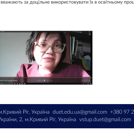
вважають за доцільне використовувати їх в освітньому проц
м.Кривий Ріг, Україна
duet.edu.ua@gmail.com
+380 97 
країни, 2, м.Кривий Ріг, Україна
vstup.duet@gmail.com