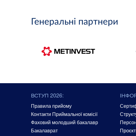
Генеральні партнери
ВСТУП 2026:
ІНФО
Правила прийому
Сертиф
Контакти Приймальної комісії
Структ
Фаховий молодший бакалавр
Персон
Бакалаврат
Проєкт