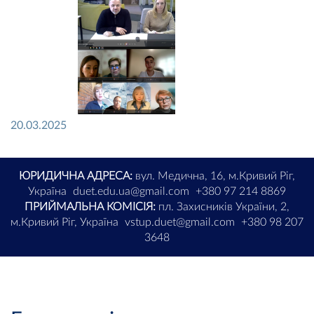
20.03.2025
ЮРИДИЧНА АДРЕСА:
вул. Медична, 16, м.Кривий Ріг,
Україна
duet.edu.ua@gmail.com
+380 97 214 8869
ПРИЙМАЛЬНА КОМІСІЯ:
пл. Захисників України, 2,
м.Кривий Ріг, Україна
vstup.duet@gmail.com
+380 98 207
3648