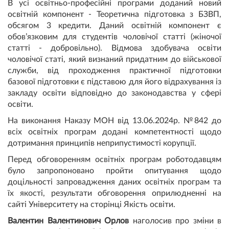
В усі освітньо-професійні програми доданий новий
освітній компонент - Теоретична підготовка з БЗВП,
обсягом 3 кредити. Даний освітній компонент є
обов’язковим для студентів чоловічої статті (жіночої
статті - добровільно). Відмова здобувача освіти
чоловічої статі, який визнаний придатним до військової
служби, від проходження практичної підготовки
базової підготовки є підставою для його відрахування із
закладу освіти відповідно до законодавства у сфері
освіти.
На виконання Наказу МОН від 13.06.2024р. №842 до
всіх освітніх програм додані компетентності щодо
дотримання принципів неприпустимості корупції.
Перед обговоренням освітніх програм роботодавцям
було запропоновано пройти опитування щодо
доцільності запровадження даних освітніх програм та
їх якості, результати обговорення оприлюдненні на
сайті Університету на сторінці Якість освіти.
Валентин Валентинович Орлов
наголосив про зміни в