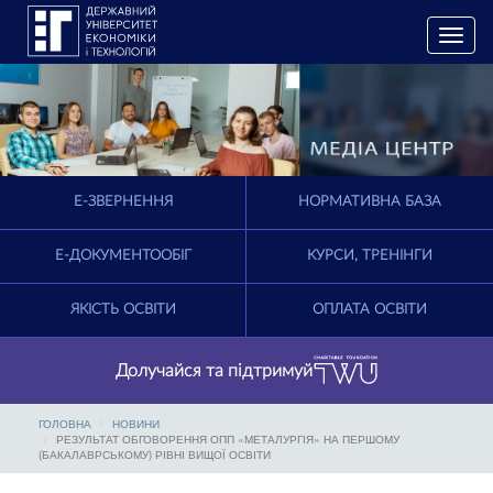
T
o
g
g
l
e
n
a
E-ЗВЕРНЕННЯ
НОРМАТИВНА БАЗА
v
i
g
Е-ДОКУМЕНТООБІГ
КУРСИ, ТРЕНІНГИ
a
t
ЯКІСТЬ ОСВІТИ
ОПЛАТА ОСВІТИ
i
o
n
Долучайся та підтримуй
ГОЛОВНА
НОВИНИ
РЕЗУЛЬТАТ ОБГОВОРЕННЯ ОПП «МЕТАЛУРГІЯ» НА ПЕРШОМУ
(БАКАЛАВРСЬКОМУ) РІВНІ ВИЩОЇ ОСВІТИ