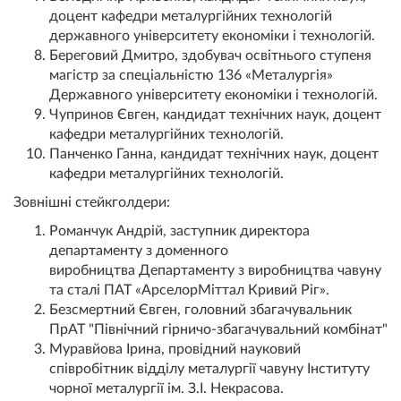
доцент кафедри металургійних технологій
державного університету економіки і технологій.
Береговий Дмитро, здобувач освітнього ступеня
магістр за спеціальністю 136 «Металургія»
Державного університету економіки і технологій.
Чупринов Євген, кандидат технічних наук, доцент
кафедри металургійних технологій.
Панченко Ганна, кандидат технічних наук, доцент
кафедри металургійних технологій.
Зовнішні стейкголдери:
Романчук Андрій, заступник директора
департаменту з доменного
виробництва Департаменту з виробництва чавуну
та сталі ПАТ «АрселорМіттал Кривий Ріг».
Безсмертний Євген, головний збагачувальник
ПрАТ "Північний гірничо-збагачувальний комбінат"
Муравйова Ірина, провідний науковий
співробітник відділу металургії чавуну Інституту
чорної металургії ім. З.І. Некрасова.