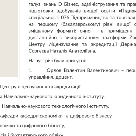
галузі знань D Бізнес, адміністрування та пр
підготовки здобувачів вищої освіти
«Підпр
спеціальності 076 Підприємництво та торгівля 
на першому (бакалаврському) рівні вищої 
змішаному форматі: очно – в приміщенні У
дистанційно з використанням платформи Zoo
Центру ліцензування та акредитації Держа
Сергєєва Наталія Анатоліївна.
На зустрічі були присутні:
1. Орлов Валентин Валентинович – перши
управління, доцент.
Центру ліцензування та акредитації.
а Навчально-наукового юридичного інституту.
 Навчально-наукового технологічного інституту.
кафедри кафедри економіки та цифрового бізнесу
оміки та цифрового бізнесу,
в і бухгалтерського обліку.