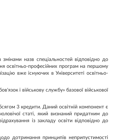
з змінами назв спеціальностей відповідно до
ання освітньо-професійних програм на першому
зацію вже існуючих в Університеті освітньо-
в'язок і військову службу» базової військової
обсягом 3 кредити. Даний освітній компонент є
 чоловічої статі, який визнаний придатним до
ідрахування із закладу освіти відповідно до
щодо дотримання принципів неприпустимості