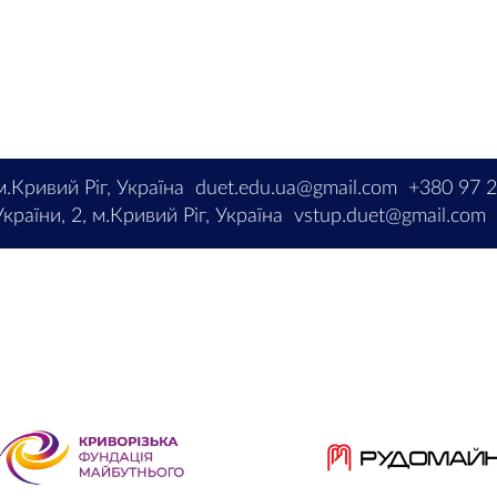
м.Кривий Ріг, Україна
duet.edu.ua@gmail.com
+380 97 
країни, 2, м.Кривий Ріг, Україна
vstup.duet@gmail.com