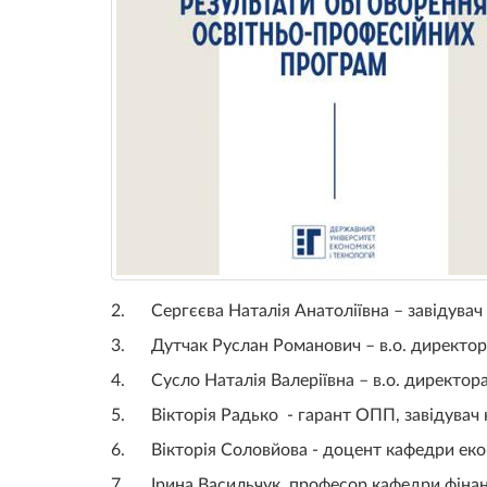
2. Сергєєва Наталія Анатоліївна – завідувач 
3. Дутчак Руслан Романович – в.о. директор
4. Сусло Наталія Валеріївна – в.о. директора
5. Вікторія Радько - гарант ОПП, завідувач 
6. Вікторія Соловйова - доцент кафедри екон
7. Ірина Васильчук, професор кафедри фінансі