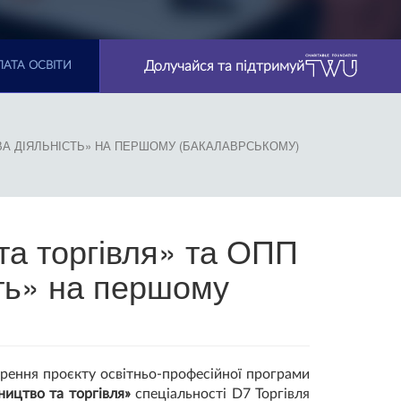
Долучайся та підтримуй
АТА ОСВІТИ
ВА ДІЯЛЬНІСТЬ» НА ПЕРШОМУ (БАКАЛАВРСЬКОМУ)
та торгівля» та ОПП
сть» на першому
орення проєкту освітньо-професійної програми
ицтво та торгівля»
спеціальності D7 Торгівля