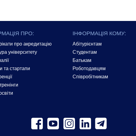
РМАЦІЯ ПРО:
ІНФОРМАЦІЯ КОМУ:
ікати про акредитацію
Абітурієнтам
ура університету
Студентам
алії
Батькам
и та стартапи
Роботодавцям
енції
Співробітникам
тренінги
освіти