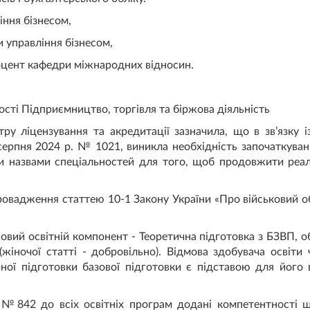
ння бізнесом,
 управління бізнесом,
цент кафедри міжнародних відносин.
ості Підприємництво, торгівля та біржова діяльність
ру ліцензування та акредитації зазначила, що в зв’язку і
 серпня 2024 р. № 1021, виникла необхідність започаткув
ми назвами спеціальностей для того, щоб продовжити реалі
овадження статтею 10-1 Закону України «Про військовий обо
овий освітній компонент - Теоретична підготовка з БЗВП, 
 (жіночої статті - добровільно). Відмова здобувача освіти
ної підготовки базової підготовки є підставою для його в
 №842 до всіх освітніх програм додані компетентності 