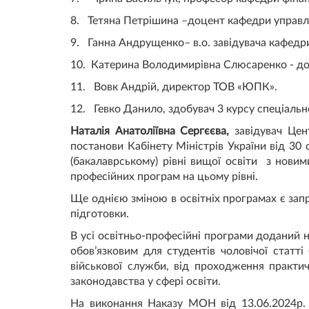
8. Тетяна Петрішина –доцент кафедри управлі
9. Ганна Андрущенко– в.о. завідувача кафедри
10. Катерина Володимирiвна Слюсаренко - до
11. Вовк Андрій, директор ТОВ «ЮПК».
12. Гевко Данило, здобувач 3 курсу спеціальн
Наталія Анатоліївна Сергєєва,
завідувач Цент
постанови Кабінету Міністрів України від 30
(бакалаврському) рівні вищої освіти з нови
професійних програм на цьому рівні.
Ще однією зміною в освітніх програмах є запр
підготовки.
В усі освітньо-професійні програми доданий н
обов’язковим для студентів чоловічої статті
військової служби, від проходження практич
законодавства у сфері освіти.
На виконання Наказу МОН від 13.06.2024р.