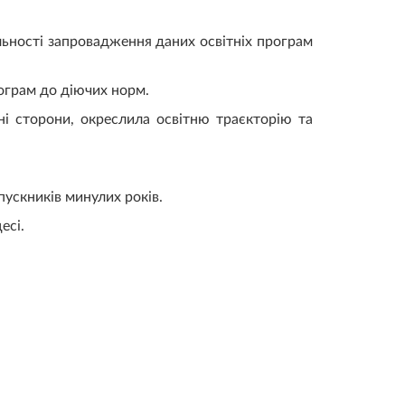
ьності запровадження даних освітніх програм
рограм до діючих норм.
ні сторони, окреслила освітню траєкторію та
пускників минулих років.
есі.