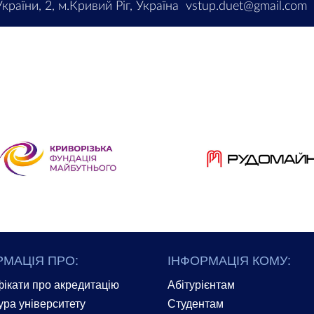
країни, 2, м.Кривий Ріг, Україна
vstup.duet@gmail.com
РМАЦІЯ ПРО:
ІНФОРМАЦІЯ КОМУ:
ікати про акредитацію
Абітурієнтам
ура університету
Студентам