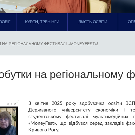
ООБІГ
КУРСИ, ТРЕНІНГИ
ЯКІСТЬ ОСВІТИ
ОПЛ
И НА РЕГІОНАЛЬНОМУ ФЕСТИВАЛІ «MONEYFEST»!
обутки на регіональному ф
3 квітня 2025 року здобувачка освіти ВС
Державного університету економіки і те
студентському фестивалі мультимедійних п
«MoneyFest», що відбувся серед закладів фах
Кривого Рогу.