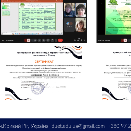
м.Кривий Ріг, Україна
duet.edu.ua@gmail.com
+380 97 