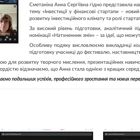
Сметаніна Анна Сергіївна гідно представила н
тему «Інвестиції у фінансові стартапи – новий
розвитку інвестиційного клімату та ролі старта
За високий рівень підготовки, аналітичний п
номінації «Натхненник змін» – за ідеї, що можут
Особливу подяку висловлюємо викладачці кол
підготовку учасниці до фестивалю, наставництв
 для розвитку творчого мислення, презентаційних навичок
 гордістю відзначаємо, що Анна стала однією з кращих серед 
ємо подальших успіхів, професійного зростання та нових пер