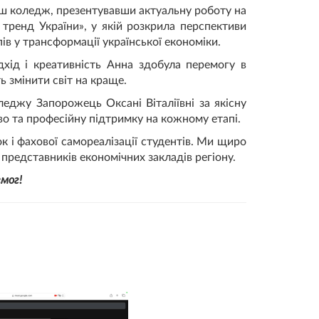
аш коледж, презентувавши актуальну роботу на
 тренд України», у якій розкрила перспективи
пів у трансформації української економіки.
ідхід і креативність Анна здобула перемогу в
ь змінити світ на краще.
еджу Запорожець Оксані Віталіївні за якісну
о та професійну підтримку на кожному етапі.
 і фахової самореалізації студентів. Ми щиро
представників економічних закладів регіону.
емог!