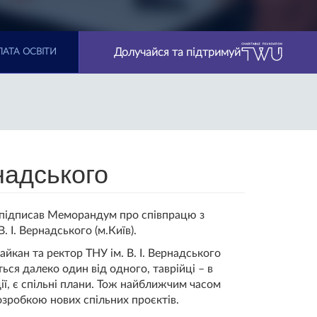
Долучайся та підтримуй
АТА ОСВІТИ
надського
 підписав Меморандум про співпрацю з
 І. Вернадського (м.Київ).
ан та ректор ТНУ ім. В. І. Вернадського
ься далеко один від одного, таврійці – в
дії, є спільні плани. Тож найближчим часом
озробкою нових спільних проєктів.