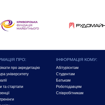
РМАЦІЯ ПРО:
ІНФОРМАЦІЯ КОМУ:
ікати про акредитацію
Абітурієнтам
ура університету
Студентам
алії
Батькам
и та стартапи
Роботодавцям
енції
Співробітникам
тренінги