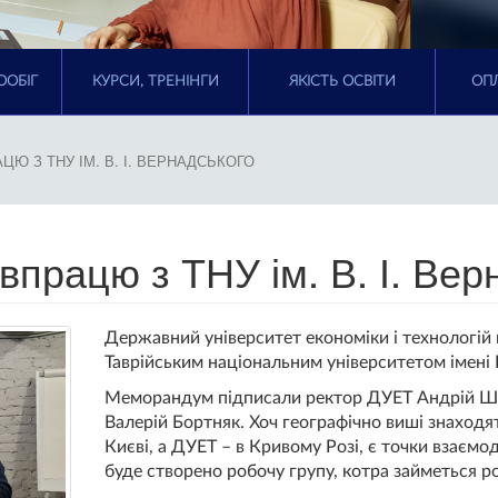
ООБІГ
КУРСИ, ТРЕНІНГИ
ЯКІСТЬ ОСВІТИ
ОПЛ
Ю З ТНУ ІМ. В. І. ВЕРНАДСЬКОГО
працю з ТНУ ім. В. І. Вер
Державний університет економіки і технологій
Таврійським національним університетом імені В.
Меморандум підписали ректор ДУЕТ Андрій Шайк
Валерій Бортняк. Хоч географічно виші знаходят
Києві, а ДУЕТ – в Кривому Розі, є точки взаємо
буде створено робочу групу, котра займеться р