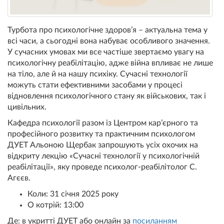
Турбота про психологічне здоров’я – актуальна тема у
всі часи, а сьогодні вона набуває особливого значення.
У сучасних умовах ми все частіше звертаємо увагу на
психологічну реабілітацію, адже війна впливає не лише
на тіло, але й на нашу психіку. Сучасні технології
можуть стати ефективними засобами у процесі
відновлення психологічного стану як військових, так і
цивільних.
Кафедра психології разом із Центром карʼєрного та
професійного розвитку та практичним психологом
ДУЕТ Альоною Щербак запрошують усіх охочих на
відкриту лекцію «Сучасні технології у психологічній
реабілітації», яку проведе психолог-реабілітолог С.
Агєєв.
Коли: 31 січня 2025 року
О котрій: 13:00
Де: в укритті ДУЕТ або онлайн за
посиланням