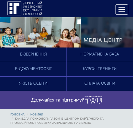
T
o
g
g
l
e
n
a
E-ЗВЕРНЕННЯ
НОРМАТИВНА БАЗА
v
i
g
Е-ДОКУМЕНТООБІГ
КУРСИ, ТРЕНІНГИ
a
t
ЯКІСТЬ ОСВІТИ
ОПЛАТА ОСВІТИ
i
o
n
Долучайся та підтримуй
ГОЛОВНА
НОВИНИ
КАФЕДРА ПСИХОЛОГІЇ РАЗОМ ІЗ ЦЕНТРОМ КАР’ЄРНОГО ТА
ПРОФЕСІЙНОГО РОЗВИТКУ ЗАПРОШУЮТЬ НА ЛЕКЦІЮ