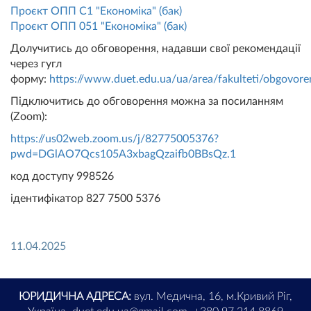
Проєкт ОПП С1 "Економіка" (бак)
Проєкт ОПП 051 "Економіка" (бак)
Долучитись до обговорення, надавши свої рекомендації
через гугл
форму:
https://www.duet.edu.ua/ua/area/fakulteti/obgovor
Підключитись до обговорення можна за посиланням
(Zoom):
https://us02web.zoom.us/j/82775005376?
pwd=DGlAO7Qcs105A3xbagQzaifb0BBsQz.1
код доступу 998526
ідентифікатор 827 7500 5376
11.04.2025
ЮРИДИЧНА АДРЕСА:
вул. Медична, 16, м.Кривий Ріг,