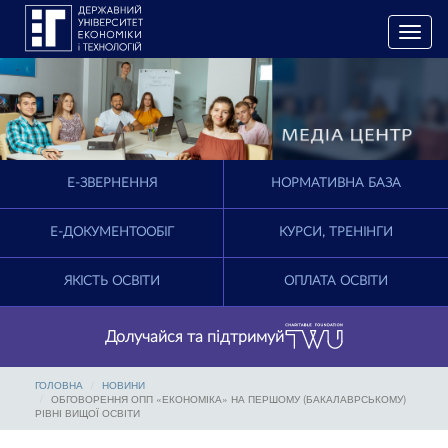
T
o
g
g
l
e
n
a
E-ЗВЕРНЕННЯ
НОРМАТИВНА БАЗА
v
i
g
Е-ДОКУМЕНТООБІГ
КУРСИ, ТРЕНІНГИ
a
t
ЯКІСТЬ ОСВІТИ
ОПЛАТА ОСВІТИ
i
o
n
Долучайся та підтримуй
ГОЛОВНА
НОВИНИ
ОБГОВОРЕННЯ ОПП «ЕКОНОМІКА» НА ПЕРШОМУ (БАКАЛАВРСЬКОМУ)
РІВНІ ВИЩОЇ ОСВІТИ