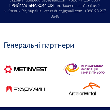
Україна
duet.edu.ua@gmail.com
+380 97 214 8869
ПРИЙМАЛЬНА КОМІСІЯ:
пл. Захисників України, 2,
м.Кривий Ріг, Україна
vstup.duet@gmail.com
+380 98 207
3648
Генеральні партнери