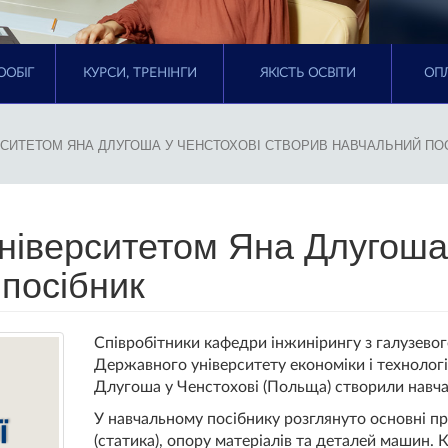
ООБІГ
КУРСИ, ТРЕНІНГИ
ЯКІСТЬ ОСВІТИ
ОПЛ
ЕРСИТЕТОМ ЯНА ДЛУГОША У ЧЕНСТОХОВІ СТВОРИВ НАВЧАЛЬНИЙ ПО
Університетом Яна Длугоша
посібник
Співробітники кафедри інжинірингу з галузево
Державного університету економіки і технологій
Длугоша у Ченстохові (Польща) створили навча
У навчальному посібнику розглянуто основні пр
(статика), опору матеріалів та деталей машин. 