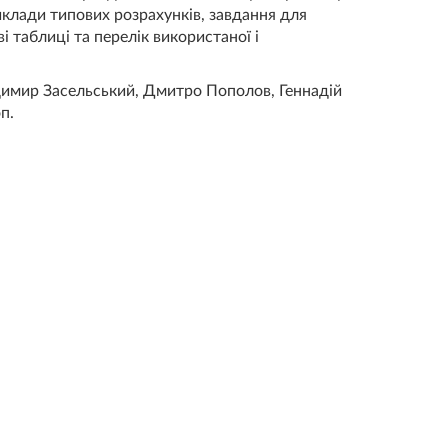
иклади типових розрахунків, завдання для
і таблиці та перелік використаної і
димир Засельський, Дмитро Пополов, Геннадій
п.