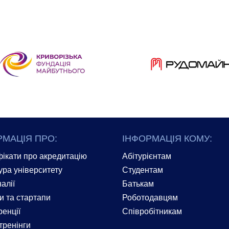
РМАЦІЯ ПРО:
ІНФОРМАЦІЯ КОМУ:
ікати про акредитацію
Абітурієнтам
ура університету
Студентам
алії
Батькам
и та стартапи
Роботодавцям
енції
Співробітникам
тренінги