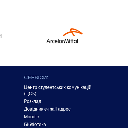
СЕРВІСИ:
Центр студентських комунікацій
(ЦСК)
Розклад
Довідник e-mail адрес
Moodle
Бібліотека