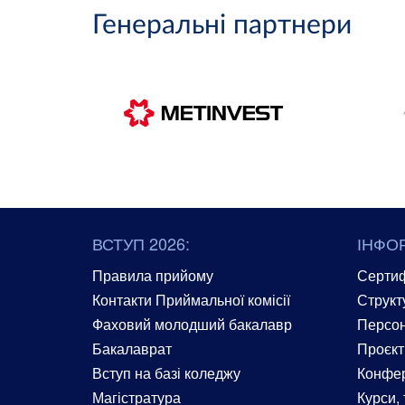
Генеральні партнери
ВСТУП 2026:
ІНФО
Правила прийому
Сертиф
Контакти Приймальної комісії
Структ
Фаховий молодший бакалавр
Персон
Бакалаврат
Проєкт
Вступ на базі коледжу
Конфер
Магістратура
Курси, 