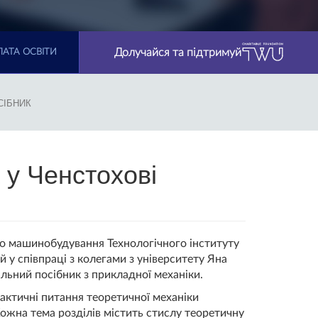
Долучайся та підтримуй
АТА ОСВІТИ
СІБНИК
 у Ченстохові
го машинобудування Технологічного інституту
 у співпраці з колегами з університету Яна
льний посібник з прикладної механіки.
актичні питання теоретичної механіки
Кожна тема розділів містить стислу теоретичну