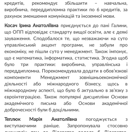
кредитів, рекомендує збільшити – навчальна,
виробнича, переддипломна практики по 6 кредитів, за
рахунок зменшення комунікацій та іноземної мови.
Косач Ірина Анатоліївна
приєднується до пані Галини,
що ОПП відповідає стандарту вищої освіти, але є деякі
зауваження. Сподобалося те, що незважаючи на суто
управлінський акцент програми, не забули про
економіку, не пішли суто у менеджмент. Також імпонує,
що є математика, інформатика, статистика. Згодна щоб
було три практики: виробнича, управлінська і
переддипломна. Порекомендувала додати в обов’язкові
компоненти Менеджмент зовнішньоекономічної
діяльності або міжнародного бізнесу, щось в
міжнародному аспекті, що було б актуально в зв’язку з
євроінтеграцією. Також популярні дисципліни Основи
академічного письма або Основи академічної
доброчесності були б доцільними.
Теплюк Марія Анатоліївна
погоджується з
виступаючими раніше. Запропонувала стосовно