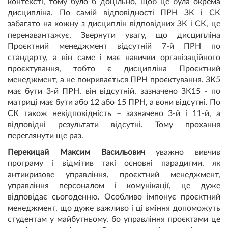
контексті, тому було б доцільно, щоб це була окрема
дисципліна. По самій відповідності ПРН ЗК і СК
забагато на кожну з дисциплін відповідних ЗК і СК, це
перенавантажує. Звернути увагу, що дисципліна
Проєктний менеджмент відсутній 7-й ПРН по
стандарту, а він саме і має навички організаційного
проєктування, тобто є дисципліна Проєктний
менеджмент, а не покривається ПРН проєктування. ЗК5
має бути 3-й ПРН, він відсутній, зазначено ЗК15 - по
матриці має бути або 12 або 15 ПРН, а вони відсутні. По
СК також невідповідність – зазначено 3-й і 11-й, а
відповідні результати відсутні. Тому прохання
переглянути ще раз.
Перекицай Максим Васильович
уважно вивчив
програму і відмітив такі основні парадигми, як
антикризове управління, проєктний менеджмент,
управління персоналом і комунікації, це дуже
відповідає сьогоденню. Особливо імпонує проєктний
менеджмент, що дуже важливо і ці вміння допоможуть
студентам у майбутньому, бо управління проєктами це