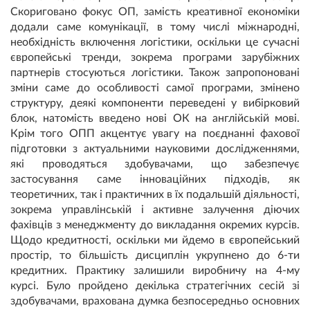
Скориговано фокус ОП, замість креативної економіки
додали саме комунікації, в тому числі міжнародні,
необхідність включення логістики, оскільки це сучасні
європейські тренди, зокрема програми зарубіжних
партнерів стосуються логістики. Також запропоновані
зміни саме до особливості самої програми, змінено
структуру, деякі компоненти переведені у вибірковий
блок, натомість введено нові ОК на англійській мові.
Крім того ОПП акцентує увагу на поєднанні фахової
підготовки з актуальними науковими дослідженнями,
які проводяться здобувачами, що забезпечує
застосування саме інноваційних підходів, як
теоретичних, так і практичних в їх подальшій діяльності,
зокрема управлінській і активне залучення діючих
фахівців з менеджменту до викладання окремих курсів.
Щодо кредитності, оскільки ми йдемо в європейський
простір, то більшість дисциплін укрупнено до 6-ти
кредитних. Практику залишили виробничу на 4-му
курсі. Було пройдено декілька стратегічних сесій зі
здобувачами, врахована думка безпосередньо основних