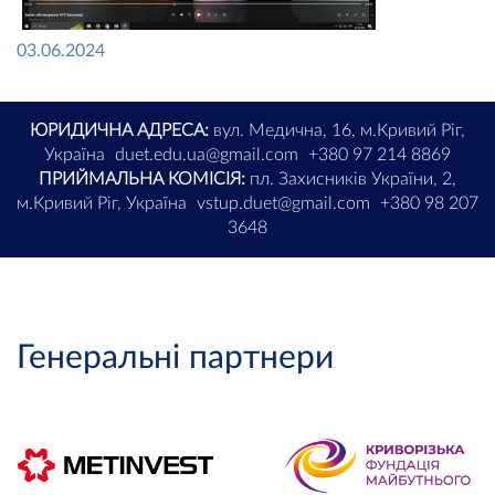
03.06.2024
ЮРИДИЧНА АДРЕСА:
вул. Медична, 16, м.Кривий Ріг,
Україна
duet.edu.ua@gmail.com
+380 97 214 8869
ПРИЙМАЛЬНА КОМІСІЯ:
пл. Захисників України, 2,
м.Кривий Ріг, Україна
vstup.duet@gmail.com
+380 98 207
3648
Генеральні партнери