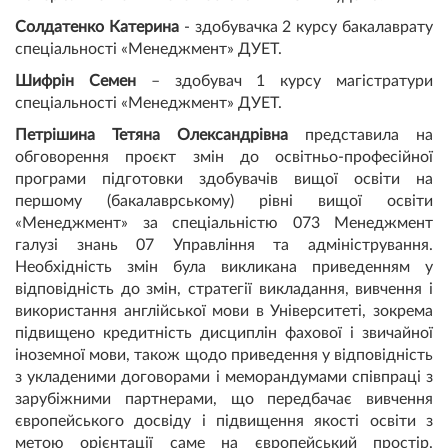
Солдатенко Катерина
- здобувачка 2 курсу бакалаврату
спеціальності «Менеджмент» ДУЕТ.
Шифрін Семен
– здобувач 1 курсу магістратури
спеціальності «Менеджмент» ДУЕТ.
Петрішина Тетяна Олександрівна
представила на
обговорення проєкт змін до освітньо-професійної
програми підготовки здобувачів вищої освіти на
першому (бакалаврському) рівні вищої освіти
«Менеджмент» за спеціальністю 073 Менеджмент
галузі знань 07 Управління та адміністрування.
Необхідність змін була викликана приведенням у
відповідність до змін, стратегії викладання, вивчення і
використання англійської мови в Університеті, зокрема
підвищено кредитність дисциплін фахової і звичайної
іноземної мови, також щодо приведення у відповідність
з укладеними договорами і меморандумами співпраці з
зарубіжними партнерами, що передбачає вивчення
європейського досвіду і підвищення якості освіти з
метою орієнтації саме на європейський простір.