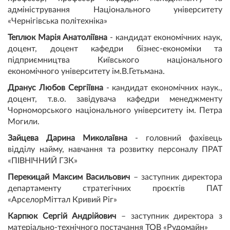
адміністрування Національного університету
«Чернігівська політехніка»
Теплюк Марія Анатоліївна
- кандидат економічних наук,
доцент, доцент кафедри бізнес-економіки та
підприємництва Київського національного
економічного університету ім.В.Гетьмана.
Дранус Любов Сергіївна
- кандидат економічних наук.,
доцент, т.в.о. завідувача кафедри менеджменту
Чорноморського національного університету ім. Петра
Могили.
Зайцева Дарина Миколаївна
- головний фахівець
відділу найму, навчання та розвитку персоналу ПРАТ
«ПІВНІЧНИЙ ГЗК»
Перекицай Максим Васильович
– заступник директора
департаменту стратегічних проєктів ПАТ
«АрселорМіттал Кривий Ріг»
Карпюк Сергій Андрійович
– заступник директора з
матеріально-технічного постачання ТОВ «Рудомайн»