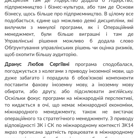
дисциплін там де Лідерство додала б Лідерство,
підприємництво і бізнес-культура, або там де Основи
бізнесу, щось більше про підприємництво. В цілому все
подобається, єдине що можливо деякі дисципліни, які
вилучили з минулої програми, як і Операційний
менеджмент, були більше виграшні і там де
Управлінські рішення можливо б додала слово
Обґрунтування управлінських рішень чи оцінка ризиків,
щоб охопити більшу аудиторію.
Дранус Любов Сергіївні
програма сподобалася,
погоджується з колегами з приводу іноземної мови, що
дуже забагато і порадила б обов’язкові компоненти
поставити фахову іноземну мову, а іноземну мову
обирати, або другу, або підсилювати англійську.
Оскільки фокус програми на міжнародній перспективі,
то кидається в очі, що немає міжнародної економіки,
міжнародного менеджменту, також не вистачає
операційного та стратегічного менеджменту. З приводу
відповідності ЗК і СК по міжнародному контексті ЗК14
якраз прописана здатність працювати в міжнародному