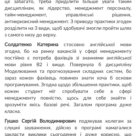
це забагато, треба приділити більше уваги таким
дисциплінам, як лідерство, менеджмент персоналу,
тайм-менеджмент, управлінські рішення,
антикризисний менеджмент. З приводу практики згоден
розділити на 3 види, щоб здобувачі змогли пройти шлях
з самого низу до верху.
Солдатенко Катерина
стосовно англійської мови
згодна, бо на ринку вакансій у сфері менеджменту
постійно є потреба фахівців зі знаннями англійської
мови рівня В2 і вище. Повернула б дисципліну
Моделювання та прогнозування складних систем, бо
зараз кожен фахівець повинен знати хоча б основи
програмування. Згодна щодо збільшення практики, щоб
кожен студент міг спробувати себе в сфері
менеджменту повністю, щось для себе знайти і
зрозуміти якісь базові речі. Загалом програма дуже
класна.
Гушко Сергій Володимирович
подякував колегам за
слушні зауваження, дійсно в програмі намагалися
закласти виклики сьогодення і дуже корисно, що