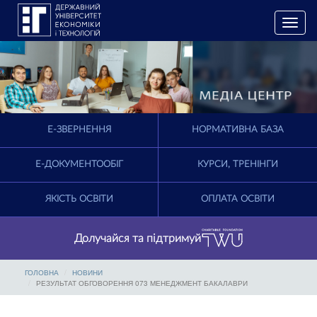
T
o
g
g
l
e
n
a
E-ЗВЕРНЕННЯ
НОРМАТИВНА БАЗА
v
i
g
Е-ДОКУМЕНТООБІГ
КУРСИ, ТРЕНІНГИ
a
t
ЯКІСТЬ ОСВІТИ
ОПЛАТА ОСВІТИ
i
o
n
Долучайся та підтримуй
ГОЛОВНА
НОВИНИ
РЕЗУЛЬТАТ ОБГОВОРЕННЯ 073 МЕНЕДЖМЕНТ БАКАЛАВРИ