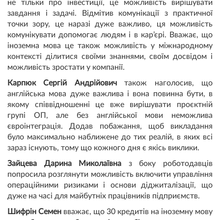
не тільки про інвестиції, це можливість вирішувати
завдання і задачі. Відмітив комунікації з практичної
точки зору, це наразі дуже важливо, ця можливість
комунікувати допомогає людям і в кар’єрі. Вважає, що
іноземна мова це також можливість у міжнародному
контексті ділитися своїми знаннями, своїм досвідом і
можливість зростати у компанії.
Карпюк Сергій Андрійович
також наголосив, що
англійська мова дуже важлива і вона повинна бути, в
якому співвідношенні це вже вирішувати проєктній
групі ОП, але без англійської мови неможлива
євроінтеграція. Додав побажання, щоб викладання
було максимально наближене до тих реалій, в яких всі
зараз існують, тому що кожного дня є якісь виклики.
Зайцева Дарина Миколаївна
з боку роботодавців
попросила розглянути можливість включити управління
операційними ризиками і основи діджиталізації, що
дуже на часі для майбутніх працівників підприємств.
Шифрін Семен
вважає, що 30 кредитів на іноземну мову