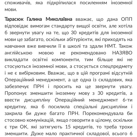
споживачів, яка підкріпилася посиленням іноземної
мови.
Тарасюк Галина Миколаївна
вважає, що дана ОПП
відповідає вимогам стандарту вищої освіти, але хотіла
б звернути увагу на те, що 30 кредитів для іноземної
мови це забагато, оскільки абітурієнти, які приходять на
навчання вже вивчили її в школі та здали НМТ. Також
англійською мовою не рекомендовано НАЗЯВО
викладати освітні компоненти, тим більше які не
стосуються іноземної мови, а стосується спецпредмету
і не є вибірковим. Вважає, що в цій програмі відсутній
Операційний менеджмент, а це одна із складових, яка
забезпечує ПРН і просить на це звернути увагу.
Пропонує зменшити іноземну мову з 30 кредитів, а
ввести дисципліну Операційний менеджмент 6-ти
кредитну, яка б посилила спеціальні дисципліни і
закрила би дуже багато ПРН. Порекомендувала би
стосовно комунікацій, якщо говорити в цілому, оскільки
є три ОК, які затягують 15 кредитів, то треба трохи
зменшити. Дуже мало практичної складової, всього 6