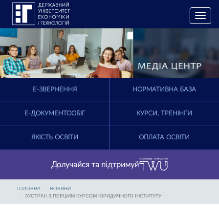
T
o
g
g
l
e
n
a
E-ЗВЕРНЕННЯ
НОРМАТИВНА БАЗА
v
i
g
Е-ДОКУМЕНТООБІГ
КУРСИ, ТРЕНІНГИ
a
t
ЯКІСТЬ ОСВІТИ
ОПЛАТА ОСВІТИ
i
o
n
Долучайся та підтримуй
ГОЛОВНА
НОВИНИ
ЗУСТРІЧІ З ПЕРШИМ КУРСОМ ЮРИДИЧНОГО ІНСТИТУТУ