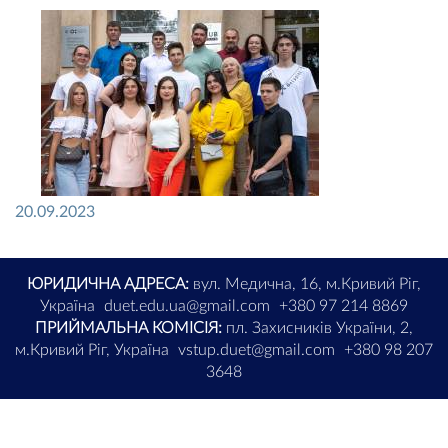
20.09.2023
ЮРИДИЧНА АДРЕСА:
вул. Медична, 16, м.Кривий Ріг,
Україна
duet.edu.ua@gmail.com
+380 97 214 8869
ПРИЙМАЛЬНА КОМІСІЯ:
пл. Захисників України, 2,
м.Кривий Ріг, Україна
vstup.duet@gmail.com
+380 98 207
3648