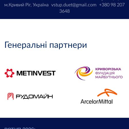
м.Кривий Ріг, Україна
vstup.duet@gmail.com
+380 98 207
3648
Генеральні партнери
ВСТУП 2026: