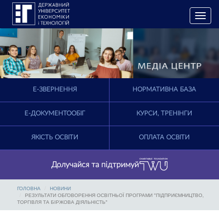
T
o
g
g
l
e
n
a
E-ЗВЕРНЕННЯ
НОРМАТИВНА БАЗА
v
i
g
Е-ДОКУМЕНТООБІГ
КУРСИ, ТРЕНІНГИ
a
t
ЯКІСТЬ ОСВІТИ
ОПЛАТА ОСВІТИ
i
o
n
Долучайся та підтримуй
ГОЛОВНА
НОВИНИ
РЕЗУЛЬТАТИ ОБГОВОРЕННЯ ОСВІТНЬОЇ ПРОГРАМИ "ПІДПРИЄМНИЦТВО,
ТОРГІВЛЯ ТА БІРЖОВА ДІЯЛЬНІСТЬ"