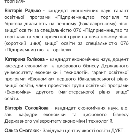
торгівля»
Вікторія Радько
- кандидат економічних наук, гарант
освітньої програми «Підприємництво, торгівля та
біржова діяльність на першому (бакалаврському) рівні
вищої освіти за спеціальністю 076 «Підприємництво та
торгівля» та член проектної групи на початковому рівні
(короткий цикл) вищої освіти за спеціальністю 076
«Підприємництво та торгівля»
Катерина Голікова
– кандидат економічних наук, доцент
кафедри економіки та цифрового бізнесу Державного
університету економіки і технологій, гарант освітньої
програми «Економіка» першого (бакалаврського) рівня
вищої освіти, член проектної групи освітньої програми
«Економіка» другого (магістерського) рівня вищої
освіти.
Вікторія Соловйова
- кандидат економічних наук, в.о.
зав. кафедри економіки та цифрового бізнесу
Державного університету економіки і технологій.
Ольга Смаглюк
- Завідувач центру якості освіти ДУЕТ .