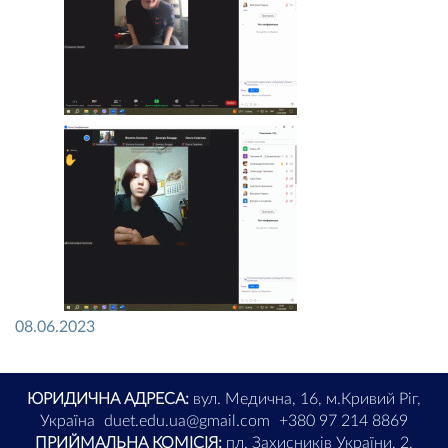
08.06.2023
ЮРИДИЧНА АДРЕСА:
вул. Медична, 16, м.Кривий Ріг,
Україна
duet.edu.ua@gmail.com
+380 97 214 8869
ПРИЙМАЛЬНА КОМІСІЯ:
пл. Захисників України, 2,