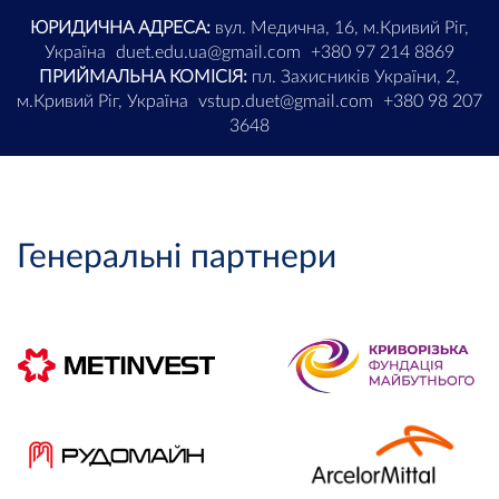
ЮРИДИЧНА АДРЕСА:
вул. Медична, 16, м.Кривий Ріг,
Україна
duet.edu.ua@gmail.com
+380 97 214 8869
ПРИЙМАЛЬНА КОМІСІЯ:
пл. Захисників України, 2,
м.Кривий Ріг, Україна
vstup.duet@gmail.com
+380 98 207
3648
Генеральні партнери