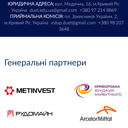
ЮРИДИЧНА АДРЕСА:
вул. Медична, 16, м.Кривий Ріг,
Україна
duet.edu.ua@gmail.com
+380 97 214 8869
ПРИЙМАЛЬНА КОМІСІЯ:
пл. Захисників України, 2,
м.Кривий Ріг, Україна
vstup.duet@gmail.com
+380 98 207
3648
Генеральні партнери