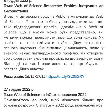
8 грудня 2022 р.
Тема: Web of Science Researcher Profiles: інструкція до
використання
В серпні авторські профілі з Publons мігрували до Web
of Science. Протягом вебінару розглядатиметься: що
таке підтверджений профіль дослідника у Web of
Science, що в ньому може бути представлено, які
метрики можна переглянути, про що вони кажуть. Як
знайти та проаналізувати публікаційну активність
певного науковця. Які складнощі виникають, якщо у
вченого немає підтвердженого профілю. Як створити
або скоригувати власний профіль, на що звернути увагу.
Відповіді на часті запитання та ті, що будуть в
реєстраційних анкетах.
Реєстрація: 16:15-17:15
https://bit.ly/3t2GGXY
27 грудня 2022 р.
Тема: Web of Science та InCites оновлення 2022
Приєднуйтесь до сесії, щоб дізнатися більше про
основні розробки Clarivate у 2022 році, включаючи нові