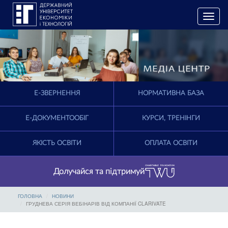
T
o
g
g
l
e
n
a
E-ЗВЕРНЕННЯ
НОРМАТИВНА БАЗА
v
i
g
Е-ДОКУМЕНТООБІГ
КУРСИ, ТРЕНІНГИ
a
t
ЯКІСТЬ ОСВІТИ
ОПЛАТА ОСВІТИ
i
o
n
Долучайся та підтримуй
ГОЛОВНА
НОВИНИ
ГРУДНЕВА СЕРІЯ ВЕБІНАРІВ ВІД КОМПАНІЇ CLARIVATE