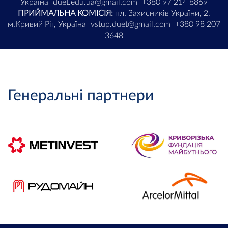
Україна
duet.edu.ua@gmail.com
+380 97 214 8869
ПРИЙМАЛЬНА КОМІСІЯ:
пл. Захисників України, 2,
м.Кривий Ріг, Україна
vstup.duet@gmail.com
+380 98 207
3648
Генеральні партнери