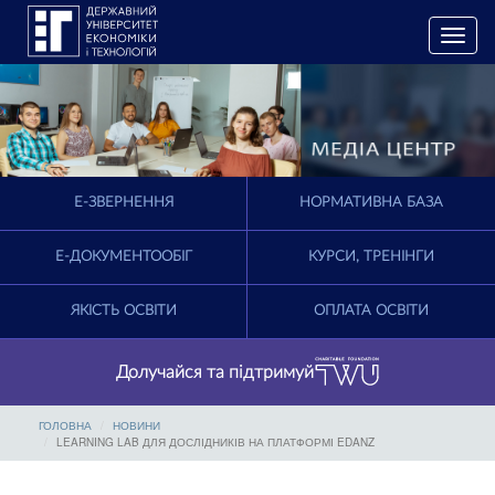
T
o
g
g
l
e
n
a
E-ЗВЕРНЕННЯ
НОРМАТИВНА БАЗА
v
i
g
Е-ДОКУМЕНТООБІГ
КУРСИ, ТРЕНІНГИ
a
t
ЯКІСТЬ ОСВІТИ
ОПЛАТА ОСВІТИ
i
o
n
Долучайся та підтримуй
ГОЛОВНА
НОВИНИ
LEARNING LAB ДЛЯ ДОСЛІДНИКІВ НА ПЛАТФОРМІ EDANZ