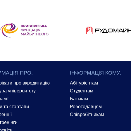
РМАЦІЯ ПРО:
ІНФОРМАЦІЯ КОМУ:
ікати про акредитацію
Абітурієнтам
ура університету
Студентам
алії
Батькам
и та стартапи
Роботодавцям
енції
Співробітникам
тренінги
освіти