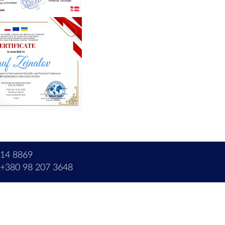
214 8869
+380 98 207 3648