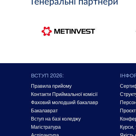
Генеральні партнери
ВСТУП 2026:
ІНФО
Правила прийому
Сертиф
Контакти Приймальної комісії
Структ
Фаховий молодший бакалавр
Персон
Бакалаврат
Проєкт
Вступ на базі коледжу
Конфер
Магістратура
Курси, 
Аспірантура
Якість 