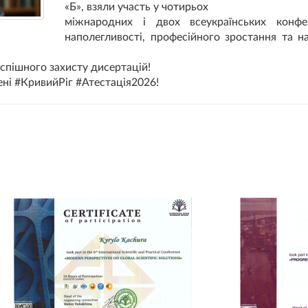
«Б», взяли участь у чотирьох
міжнародних і двох всеукраїнських конф
наполегливості, професійного зростання та н
спішного захисту дисертацій!
ні #КривийРіг #Атестація2026!