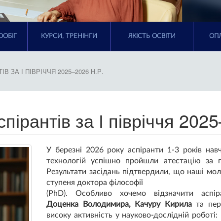
ООБІГ
КУРСИ, ТРЕНІНГИ
ЯКІСТЬ ОСВІТИ
ОПЛ
В ЗА І ПІВРІЧЧЯ 2025–2026 Н.Р.
спірантів за І півріччя 2025
У березні 2026 року аспіранти 1-3 років на
технологій успішно пройшли атестацію за п
Результати засідань підтвердили, що наші мо
ступеня доктора філософії
(PhD). Особливо хочемо відзначити аспі
Доценка Володимира, Качуру Кирила
та пер
високу активність у науково-дослідній роботі: