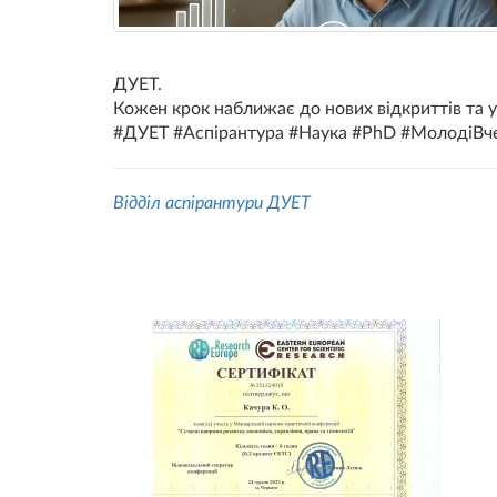
ДУЕТ.
Кожен крок наближає до нових відкриттів та у
#ДУЕТ #Аспірантура #Наука #PhD #МолодіВче
Відділ аспірантури ДУЕТ