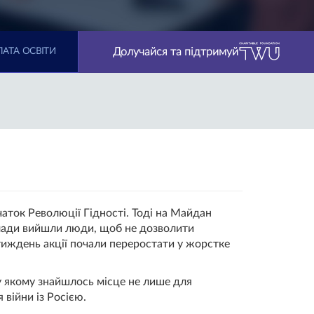
Долучайся та підтримуй
АТА ОСВІТИ
чаток Революції Гідності. Тоді на Майдан
влади вийшли люди, щоб не дозволити
тиждень акції почали переростати у жорстке
, у якому знайшлось місце не лише для
я війни із Росією.