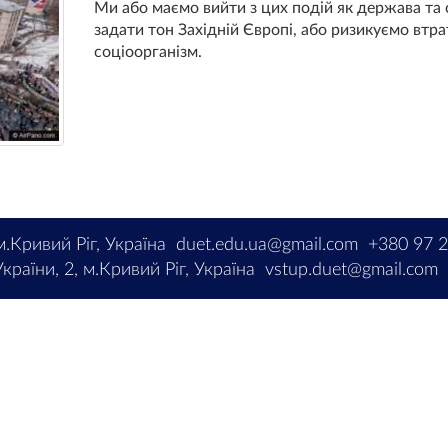
Ми або маємо вийти з цих подій як держава та 
задати тон Західній Європі, або ризикуємо втрат
соціоорганізм.
м.Кривий Ріг, Україна
duet.edu.ua@gmail.com
+380 97 
країни, 2, м.Кривий Ріг, Україна
vstup.duet@gmail.com