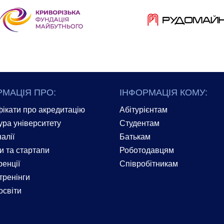
РМАЦІЯ ПРО:
ІНФОРМАЦІЯ КОМУ:
ікати про акредитацію
Абітурієнтам
ура університету
Студентам
алії
Батькам
и та стартапи
Роботодавцям
енції
Співробітникам
тренінги
освіти