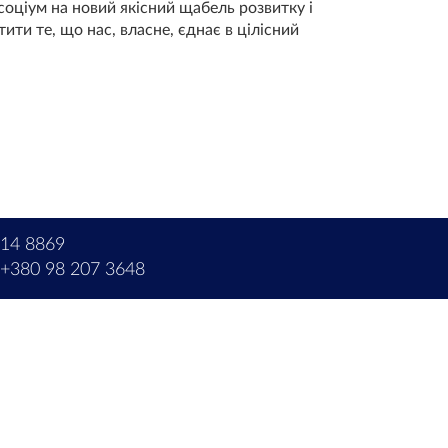
соціум на новий якісний щабель розвитку і
ити те, що нас, власне, єднає в цілісний
214 8869
+380 98 207 3648