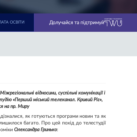
Долучайся та підтримуй
АТА ОСВІТИ
іжрегіональні відносини, суспільні комунікації і
студію «Перший міський телеканал. Кривий Ріг»,
я на пр. Миру
дізналися, як готуються програми новин та як
 лишилося багато. Про цей похід до телестудії
номіки
Олександра Гринько
: