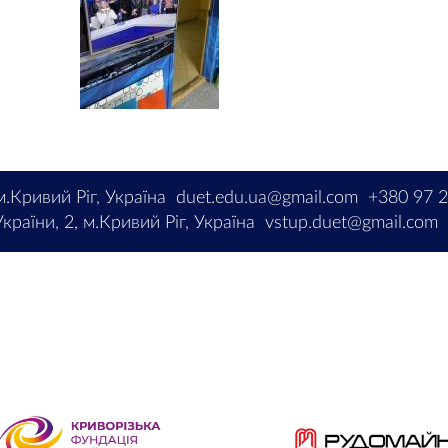
м.Кривий Ріг, Україна
duet.edu.ua@gmail.com
+380 97 
країни, 2, м.Кривий Ріг, Україна
vstup.duet@gmail.com