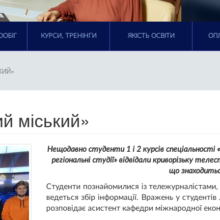
ООБІГ
КУРСИ, ТРЕНІНГИ
ЯКІСТЬ ОСВІТИ
ОПЛ
КИЙ»
ий міський»
Нещодавно студенти 1 і 2 курсів спеціальності «М
регіональні студії» відвідали криворізьку теле
що знаходитьс
Студенти познайомилися із тележурналістами, 
ведеться збір інформації. Вражень у студентів
розповідає асистент кафедри міжнародної еко