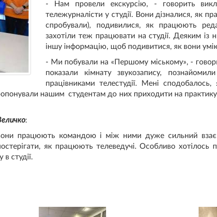
- Нам провели екскурсію, - говорить вик
тележурналісти у студії. Вони дізналися, як пр
спробували), подивилися, як працюють ред
захотіли теж працювати на студії. Деяким із
іншу інформацію, щоб подивитися, як вони умі
- Ми побували на «Першому міському», - говор
показали кімнату звукозапису, познайоми
працівниками телестудії. Мені сподобалось
пропонували нашим студентам до них приходити на практику
Величко
:
к вони працюють командою і між ними дуже сильний взаєм
постерігати, як працюють телеведучі. Особливо хотілось 
 в студії.