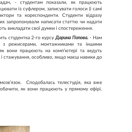
ладач, - студентам показали, як працюють
ацювати із суфлером, записувати голоси (і самі
актори та кореспонденти. Студенти відразу
 них запропонували написати статтю чи надати
ють викладати свої думки і спостереження.
ить студентка 2-го курсу
Дарина Попова.
- Нам
ли з режисерами, монтажниками та іншими
, як вони працюють на комп’ютері та ведуть
 і стажування, особливо, якщо маєш навики до
озв’язок. Сподобалась телестудія, яка вже
побачити, як вони працюють у прямому ефірі.