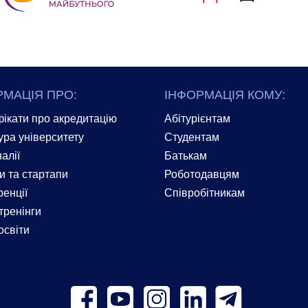
РМАЦІЯ ПРО:
ІНФОРМАЦІЯ КОМУ:
ікати про акредитацію
Абітурієнтам
ура університету
Студентам
алії
Батькам
и та стартапи
Роботодавцям
енції
Співробітникам
тренінги
освіти