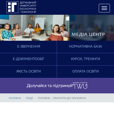
T
o
g
g
l
e
n
a
E-ЗВЕРНЕННЯ
НОРМАТИВНА БАЗА
v
i
g
Е-ДОКУМЕНТООБІГ
КУРСИ, ТРЕНІНГИ
a
t
ЯКІСТЬ ОСВІТИ
ОПЛАТА ОСВІТИ
i
o
n
Долучайся та підтримуй
ГОЛОВНА
ПОДІЇ
ГОЛОВНЕ – ПРАГНУТИ ДО ПЕРЕМОГИ