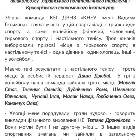
авіаколеджу, Українського політехнічного технікумі і
Криворізького економічного інституту
Збірна команда КЕІ ДВНЗ «КНЕУ імені Вадима
Гетьмана» взяла участь у цій спартакіаді з трьох видів
спорту, а саме: волейболу (жіночий, чоловічий),
гирьового спорту і настільного тенісу. Троє юнаків
виборювали призові місця з гирьового спорту, в
настільному тенісі – одна дівчина і один хлопець, інші –
у волейболі.
Маємо такі результати: з настільного тенісу – третє
місце (в особистій першості
Даша Дзюба
). У грі з
волейболу наша команда зайняла третє місце (
Моргач
Стас, Теленик Олексій, Дудніченко Рома, Шевченко
В’ячеслав, Чуплий Ілля, Малик Назар, Горбаченко Олег,
Конончук Олег
).
- Хлопці мене порадували, грали чудово, - говорить
викладач фізичного виховання КЕІ
Тетяна Дроннікова
. -
Вони могли бути і на другому місці… З інших видів
спортивних змагань ми зайняли в загальному