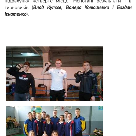
підрахунку четверте місце. Непогані результати і в
гирьовиків (
Влад Кулєєв, Валера Конюшенко і Богдан
Ігнатенко
).