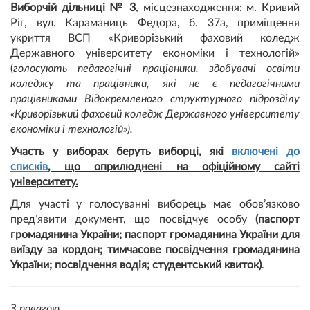
Виборчій дільниці № 3
, місцезнаходження: м. Кривий
Ріг, вул. Караманиць Федора, б. 37а, приміщення
укриття ВСП «Криворізький фаховий коледж
Державного університету економіки і технологій»
(
голосують педагогічні працівники, здобувачі освіти
коледжу та працівники, які не є педагогічними
працівниками Відокремленого структурного підрозділу
«Криворізький фаховий коледж Державного університету
економіки і технологій»).
Участь у виборах беруть виборці, які
включені до
списків
, що оприлюднені на офіційному сайті
університету.
Для участі у голосуванні виборець має обов’язково
пред’явити документ, що посвідчує особу
(паспорт
громадянина України; паспорт громадянина України для
виїзду за кордон; тимчасове посвідчення громадянина
України; посвідчення водія; студентський квиток)
.
З повагою,