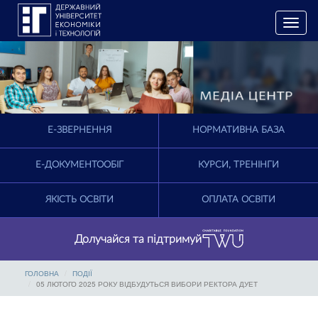
T
o
g
g
l
e
n
a
E-ЗВЕРНЕННЯ
НОРМАТИВНА БАЗА
v
i
g
Е-ДОКУМЕНТООБІГ
КУРСИ, ТРЕНІНГИ
a
t
ЯКІСТЬ ОСВІТИ
ОПЛАТА ОСВІТИ
i
o
n
Долучайся та підтримуй
ГОЛОВНА
ПОДІЇ
05 ЛЮТОГО 2025 РОКУ ВІДБУДУТЬСЯ ВИБОРИ РЕКТОРА ДУЕТ