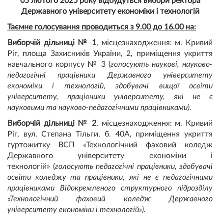
05 лютого 2025 року відбудуться вибори ректора
Державного університету економіки і технологій
Таємне голосування проводиться з 9.00 до 16.00 на:
Виборчій дільниці № 1
, місцезнаходження: м. Кривий
Ріг, площа Захисників України, 2, приміщення укриття
навчального корпусу № 3 (
голосують наукові, науково-
педагогічні працівники Державного університету
економіки і технологій, здобувачі вищої освіти
університету, працівники університету, які не є
науковими та науково-педагогічними працівниками).
Виборчій дільниці № 2
, місцезнаходження: м. Кривий
Ріг, вул. Степана Тільги, б. 40А, приміщення укриття
гуртожитку ВСП «Технологічний фаховий коледж
Державного університету економіки і
технологій» (
голосують педагогічні працівники, здобувачі
освіти коледжу та працівники, які не є педагогічними
працівниками Відокремленого структурного підрозділу
«Технологічний фаховий коледж Державного
університету економіки і технологій»).