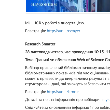
MJL, JCR у роботі з дисертацією.
Реєстрація:
http://surl.li/czmyer
Research Smarter
28 листопада четвер, час проведення 10:15–1
Тема: Границі чи обмеження Web of Science Cor
Вебінар присвячений бібліометричному аналізу 
бібліометричних показників під час оцінювання
можуть призвести до викривлених результатів і
структуровані дані, які зможуть забезпечити 
Реєстрація:
http://surl.li/brnrsr
Деталі та повна інформація про вебінари на
ук
Слідкуйте за оновленням інформації про вебінар