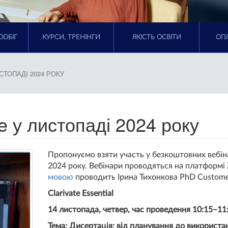
ООБІГ
КУРСИ, ТРЕНІНГИ
ЯКІСТЬ ОСВІТИ
ОПЛ
СТОПАДІ 2024 РОКУ
te у листопаді 2024 року
Пропонуємо взяти участь у безкоштовних вебіна
2024 року. Вебінари проводяться на платформ
мовою
проводить Ірина Тихонкова PhD Customes 
Clarivate Essential
14 листопада, четвер, час проведення 10:15–11
Тема: Дисертація: від планування до використа