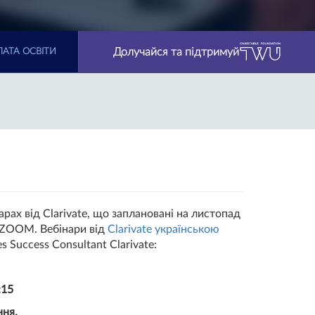
Долучайся та підтримуй
АТА ОСВІТИ
рах від Clarivate, що заплановані на листопад
і ZOOM. Вебінари від
Clarivate українською
Success Consultant Clarivate:
:15
ння.