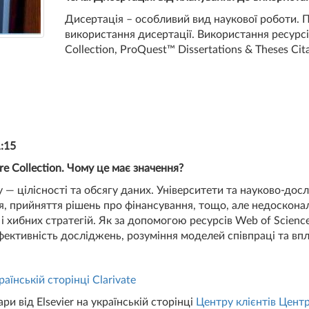
Дисертація – особливий вид наукової роботи. П
використання дисертації. Використання ресурсів 
Collection, ProQuest™ Dissertations & Theses Cita
1:15
e Collection. Чому це має значення?
— цілісності та обсягу даних. Університети та науково-досл
, прийняття рішень про фінансування, тощо, але недосконалі
 хибних стратегій. Як за допомогою ресурсів Web of Science 
ефективність досліджень, розуміння моделей співпраці та впл
раїнській сторінці Clarivate
и від Elsevier на українській сторінці
Центру клієнтів Центр