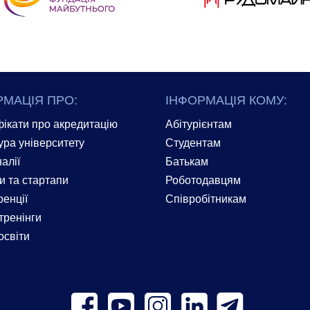
РМАЦІЯ ПРО:
ІНФОРМАЦІЯ КОМУ:
ікати про акредитацію
Абітурієнтам
ура університету
Студентам
алії
Батькам
и та стартапи
Роботодавцям
енції
Співробітникам
тренінги
освіти