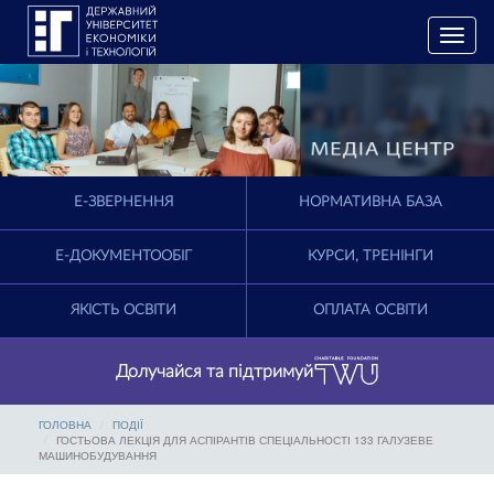
T
o
g
g
l
e
n
a
E-ЗВЕРНЕННЯ
НОРМАТИВНА БАЗА
v
i
g
Е-ДОКУМЕНТООБІГ
КУРСИ, ТРЕНІНГИ
a
t
ЯКІСТЬ ОСВІТИ
ОПЛАТА ОСВІТИ
i
o
n
Долучайся та підтримуй
ГОЛОВНА
ПОДІЇ
ГОСТЬОВА ЛЕКЦІЯ ДЛЯ АСПІРАНТІВ СПЕЦІАЛЬНОСТІ 133 ГАЛУЗЕВЕ
МАШИНОБУДУВАННЯ