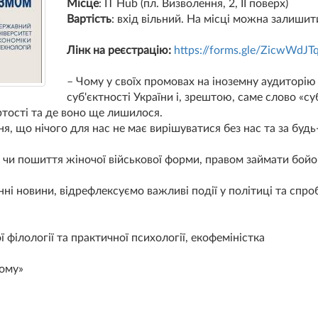
Місце
: IT Hub (пл. Визволення, 2, II поверх)
Вартість
: вхід вільний. На місці можна залиши
Лінк на реєстрацію:
https://forms.gle/
ZicwWdJT
– Чому у своїх промовах на іноземну аудиторі
суб'єктності України і, зрештою, саме слово «су
тості та де воно ще лишилося.
, що нічого для нас не має вирішуватися без нас та за будь-
к чи пошиття жіночої військової форми, правом займати бойо
ні новини, відрефлексуємо важливі події у політиці та спр
 філології та практичної психології, екофеміністка
вому»