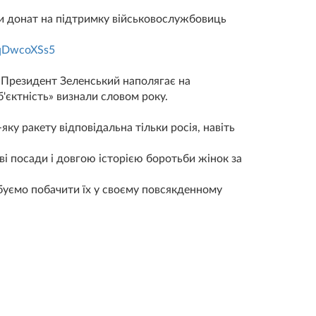
ти донат на підтримку військовослужбовиць
qDwcoXSs5
ю Президент Зеленський наполягає на
б'єктність» визнали словом року.
яку ракету відповідальна тільки росія, навіть
ві посади і довгою історією боротьби жінок за
обуємо побачити їх у своєму повсякденному