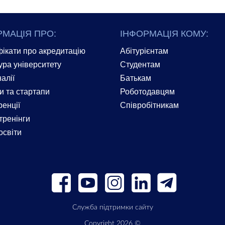
РМАЦІЯ ПРО:
ІНФОРМАЦІЯ КОМУ:
ікати про акредитацію
Абітурієнтам
ура університету
Студентам
алії
Батькам
и та стартапи
Роботодавцям
енції
Співробітникам
тренінги
освіти
Служба підтримки сайту
Copyright 2026 ©