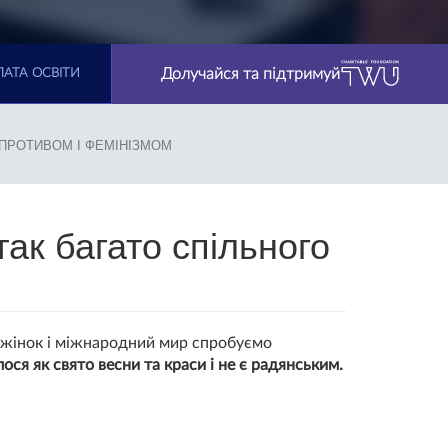
Долучайся та підтримуй
АТА ОСВІТИ
СПРОТИВОМ І ФЕМІНІЗМОМ
ак багато спільного
 жінок і міжнародний мир спробуємо
ося як свято весни та краси і не є радянським.