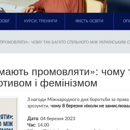
ООБІГ
КУРСИ, ТРЕНІНГИ
ЯКІСТЬ ОСВІТИ
ОПЛ
ПРОМОВЛЯТИ»: ЧОМУ ТАК БАГАТО СПІЛЬНОГО МІЖ УКРАЇНСЬКИМ 
мають промовляти»: чому т
отивом і фемінізмом
З нагоди Міжнародного дня боротьби за права
зрозуміти,
чому 8 березня ніколи не замислювал
Дата
: 04 березня 2023
Час
: 14.00