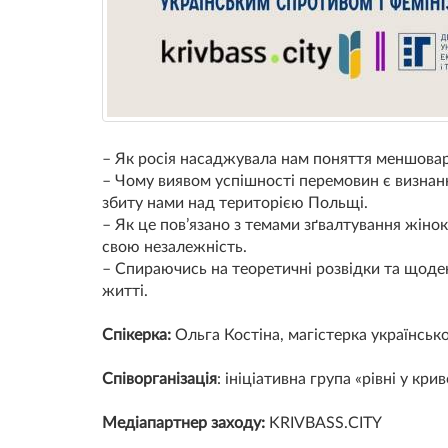
– Як росія насаджувала нам поняття меншовар
– Чому виявом успішності перемовин є визнання
збиту нами над територією Польщі.
– Як це пов’язано з темами зґвалтування жіно
свою незалежність.
– Спираючись на теоретичні розвідки та щоден
житті.
Спікерка:
Ольга Костіна, магістерка української
Співорганізація
: ініціативна група «рівні у кри
Медіапартнер заходу:
KRIVBASS.CITY