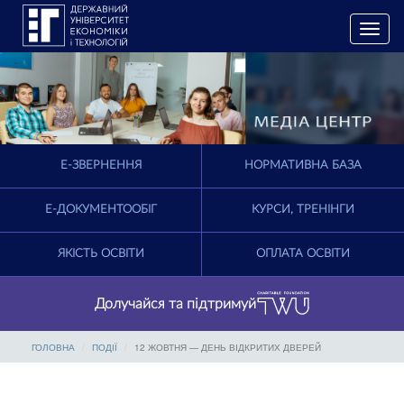
T
o
g
g
l
e
n
a
E-ЗВЕРНЕННЯ
НОРМАТИВНА БАЗА
v
i
g
Е-ДОКУМЕНТООБІГ
КУРСИ, ТРЕНІНГИ
a
t
ЯКІСТЬ ОСВІТИ
ОПЛАТА ОСВІТИ
i
o
n
Долучайся та підтримуй
ГОЛОВНА
ПОДІЇ
12 ЖОВТНЯ — ДЕНЬ ВІДКРИТИХ ДВЕРЕЙ