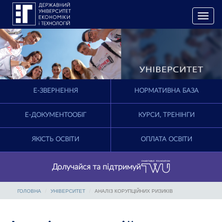
T
o
g
g
l
e
n
a
E-ЗВЕРНЕННЯ
НОРМАТИВНА БАЗА
v
i
g
Е-ДОКУМЕНТООБІГ
КУРСИ, ТРЕНІНГИ
a
t
ЯКІСТЬ ОСВІТИ
ОПЛАТА ОСВІТИ
i
o
n
Долучайся та підтримуй
ГОЛОВНА
УНІВЕРСИТЕТ
АНАЛІЗ КОРУПЦІЙНИХ РИЗИКІВ