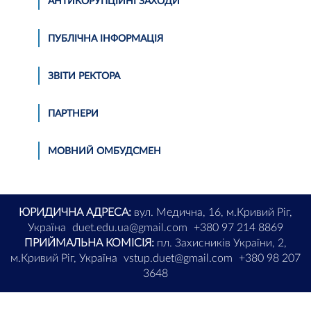
АНТИКОРУПЦІЙНІ ЗАХОДИ
ПУБЛІЧНА ІНФОРМАЦІЯ
ЗВІТИ РЕКТОРА
ПАРТНЕРИ
МОВНИЙ ОМБУДСМЕН
ЮРИДИЧНА АДРЕСА:
вул. Медична, 16, м.Кривий Ріг,
Україна
duet.edu.ua@gmail.com
+380 97 214 8869
ПРИЙМАЛЬНА КОМІСІЯ:
пл. Захисників України, 2,
м.Кривий Ріг, Україна
vstup.duet@gmail.com
+380 98 207
3648