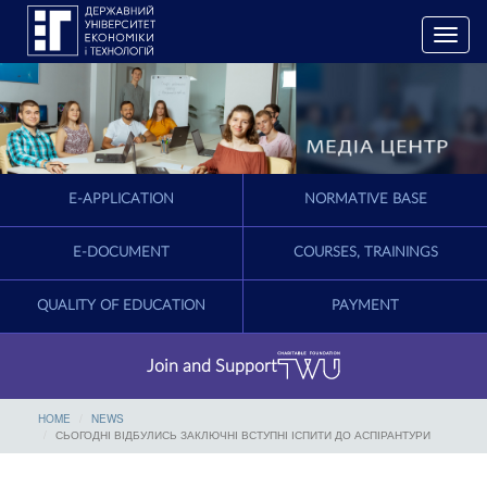
T
o
g
g
l
e
n
a
E-APPLICATION
NORMATIVE BASE
v
i
g
E-DOCUMENT
COURSES, TRAININGS
a
t
QUALITY OF EDUCATION
PAYMENT
i
o
n
Join and Support
HOME
NEWS
СЬОГОДНІ ВІДБУЛИСЬ ЗАКЛЮЧНІ ВСТУПНІ ІСПИТИ ДО АСПІРАНТУРИ