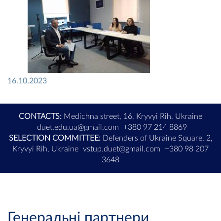
16.10.2023
CONTACTS:
Medichna street, 16, Kryvyi Rih, Ukraine
duet.edu.ua@gmail.com
+380 97 214 8869
SELECTION COMMITTEE:
Defenders of Ukraine Square, 2,
Kryvyi Rih, Ukraine
vstup.duet@gmail.com
+380 98 207
3648
Генеральні партнери