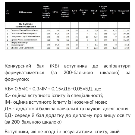
Конкурсний бал (КБ) вступника до аспірантури
формуватиметься (за 200-бальною шкалою) за
формулою:
КБ= 0,5×ІС+ 0,3×ІМ+ 0,15×ДБ+0,05×БД, де:
ІС- оцінка вступного іспиту із спеціальності;
ІМ- оцінка вступного іспиту із іноземної мови;
ДБ - додаткові бали за навчальні та наукові досягнення;
БД- середній бал додатку до диплому про вищу освіту
(за 200-бальною шкалою)
Вступники, які не згодні з результатами іспиту, який